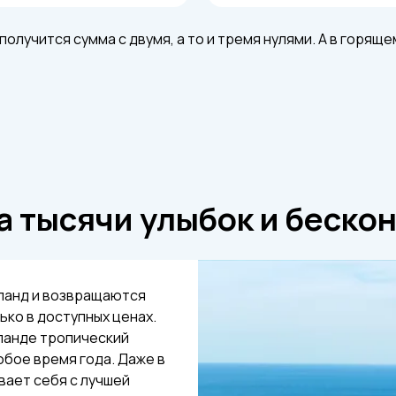
получится сумма с двумя, а то и тремя нулями. А в горящ
а тысячи улыбок и беско
ланд и возвращаются
ько в доступных ценах.
ланде тропический
юбое время года. Даже в
вает себя с лучшей