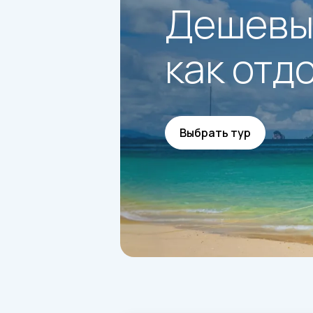
Дешевые
как отд
Выбрать тур