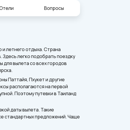
Отели
Вопросы
 и летнего отдыха. Страна
. Здесь легко подобрать поездку
ы для вылета со всех городов
ирска.
рны Паттайя, Пхукет и другие
ексы располагаются на первой
упной. Поэтому путевки в Таиланд
зкой даты вылета. Такие
же стандартных предложений. Чаще