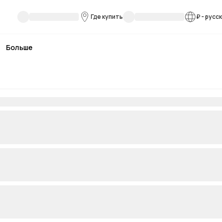
Где купить
₽
-
русс
Больше