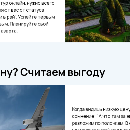
тур онлайн, нужно всего
ляют вас от статуса
 в рай". Успейте первым
вым. Планируйте свой
 азарта.
ену? Считаем выгоду
Когда видишь низкую цен
сомнение: "А что там за 
разложим по полочкам. В
не указано иное) уже в