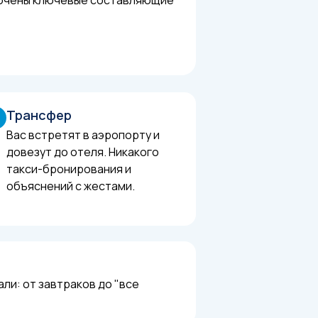
Трансфер
Вас встретят в аэропорту и
довезут до отеля. Никакого
такси-бронирования и
объяснений с жестами.
али: от завтраков до "все