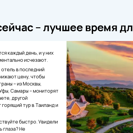
ейчас – лучшее время дл
я каждый день, и у них
ментально исчезают.
 отель в последний
нижают цену, чтобы
траны – из Москвы,
 Уфы, Самары – мониторят
аете, другой
 горящий тур в Таиланд и
ствуйте быстро. Увидели
ь глаза? Не