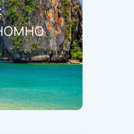
:
ономно