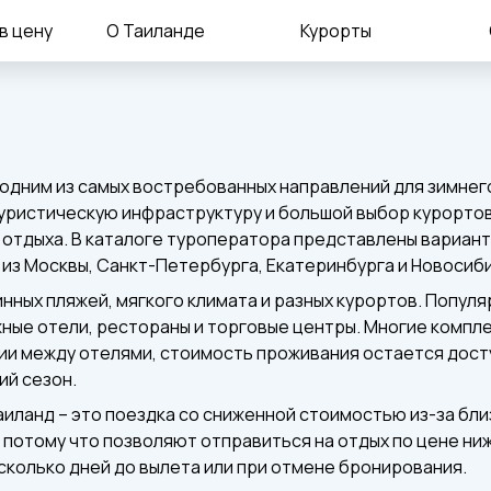
в цену
О Таиланде
Курорты
одним из самых востребованных направлений для зимнего
уристическую инфраструктуру и большой выбор курортов
 отдыха. В каталоге туроператора представлены вариант
 из Москвы, Санкт-Петербурга, Екатеринбурга и Новосиб
нных пляжей, мягкого климата и разных курортов. Популя
жные отели, рестораны и торговые центры. Многие компл
ции между отелями, стоимость проживания остается дост
ий сезон.
аиланд – это поездка со сниженной стоимостью из-за бли
потому что позволяют отправиться на отдых по цене ни
сколько дней до вылета или при отмене бронирования.