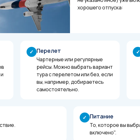
хорошего отпуска:
Перелет
✓
✓
Чартерные или регулярные
ов
рейсы. Можно выбрать вариант
 и
тура с перелетом или без, если
вы, например, добираетесь
самостоятельно.
Питание
✓
ствие.
То, которое вы выбр
включено".