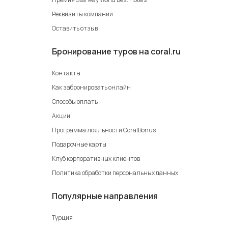
Реквизиты компаний
Оставить отзыв
Бронирование туров на coral.ru
Контакты
Как забронировать онлайн
Способы оплаты
Акции
Программа лояльности CoralBonus
Подарочные карты
Клуб корпоративных клиентов
Политика обработки персональных данных
Популярные направления
Турция