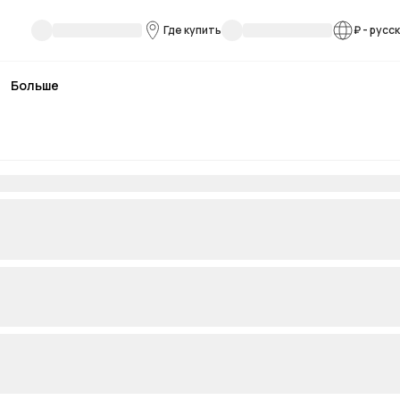
Где купить
₽
-
русс
Больше