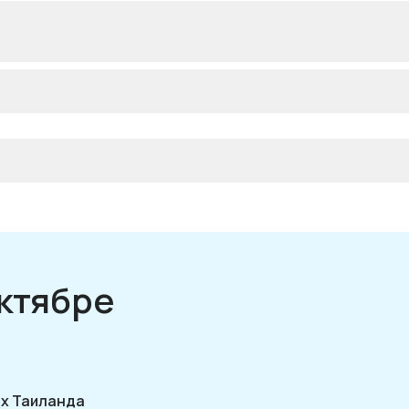
октябре
ях Таиланда