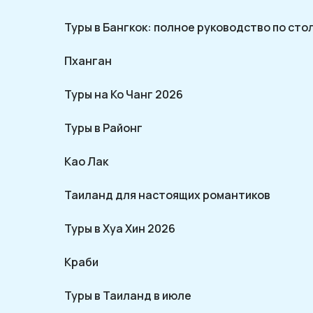
Туры в Бангкок: полное руководство по ст
Пханган
Туры на Ко Чанг 2026
Туры в Районг
Као Лак
Таиланд для настоящих романтиков
Туры в Хуа Хин 2026
Краби
Туры в Таиланд в июле