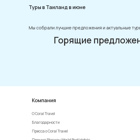
Туры в Таиланд в июне
Мы собрали лучшие предложения и актуальные туры
Горящие предложе
Компания
О Coral Travel
Благодарности
Пресса о Coral Travel
Премия Starway World Best Hotels