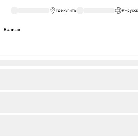
Где купить
₽
-
русс
Больше