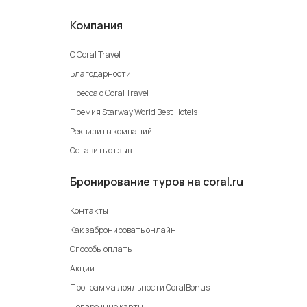
Компания
О Coral Travel
Благодарности
Пресса о Coral Travel
Премия Starway World Best Hotels
Реквизиты компаний
Оставить отзыв
Бронирование туров на coral.ru
Контакты
Как забронировать онлайн
Способы оплаты
Акции
Программа лояльности CoralBonus
Подарочные карты