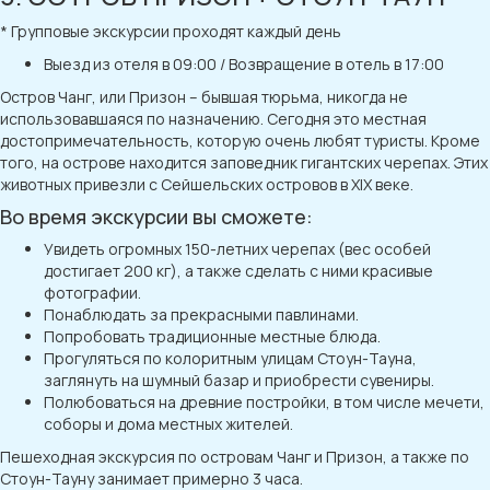
* Групповые экскурсии проходят каждый день
Выезд из отеля в 09:00 / Возвращение в отель в 17:00
Остров Чанг, или Призон – бывшая тюрьма, никогда не
использовавшаяся по назначению. Сегодня это местная
достопримечательность, которую очень любят туристы. Кроме
того, на острове находится заповедник гигантских черепах. Этих
животных привезли с Сейшельских островов в XIX веке.
Во время экскурсии вы сможете:
Увидеть огромных 150-летних черепах (вес особей
достигает 200 кг), а также сделать с ними красивые
фотографии.
Понаблюдать за прекрасными павлинами.
Попробовать традиционные местные блюда.
Прогуляться по колоритным улицам Стоун-Тауна,
заглянуть на шумный базар и приобрести сувениры.
Полюбоваться на древние постройки, в том числе мечети,
соборы и дома местных жителей.
Пешеходная экскурсия по островам Чанг и Призон, а также по
Стоун-Тауну занимает примерно 3 часа.