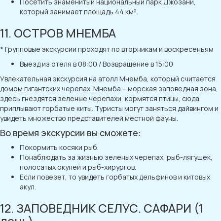
Посетить знаменитый национальный парк Джозани,
который занимает площадь 44 км².
11. ОСТРОВ МНЕМБА
* Групповые экскурсии проходят по вторникам и воскресеньям
Выезд из отеля в 08:00 / Возвращение в 15:00
Увлекательная экскурсия на атолл Мнемба, который считается
домом гигантских черепах. Мнемба – морская заповедная зона,
здесь гнездятся зеленые черепахи, кормятся птицы, сюда
приплывают горбатые киты. Туристы могут заняться дайвингом и
увидеть множество представителей местной фауны.
Во время экскурсии вы сможете:
Покормить косяки рыб.
Понаблюдать за жизнью зеленых черепах, рыб-лягушек,
полосатых окуней и рыб-хирургов.
Если повезет, то увидеть горбатых дельфинов и китовых
акул.
12. ЗАПОВЕДНИК СЕЛУС. САФАРИ (1
день)