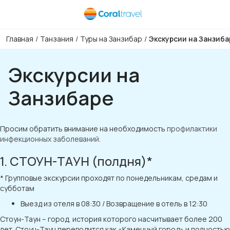
Главная
/
Танзания
/
Туры на Занзибар
/
Экскурсии на Занзиба
Экскурсии на
Занзибаре
Просим обратить внимание на необходимость
профилактики
инфекционных заболеваний
.
1. СТОУН-ТАУН (полдня)*
* Групповые экскурсии проходят по понедельникам, средам и
субботам
Выезд из отеля в 08:30 / Возвращение в отель в 12:30
Стоун-Таун – город, история которого насчитывает более 200
лет. Стоун-Таун переводится как «Каменный город» и полностью