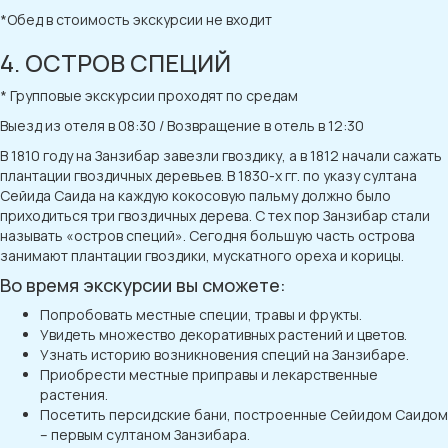
*Обед в стоимость экскурсии не входит
4. ОСТРОВ СПЕЦИЙ
* Групповые экскурсии проходят по средам
Выезд из отеля в 08:30 / Возвращение в отель в 12:30
В 1810 году на Занзибар завезли гвоздику, а в 1812 начали сажать
плантации гвоздичных деревьев. В 1830-х гг. по указу султана
Сейида Саида на каждую кокосовую пальму должно было
приходиться три гвоздичных дерева. С тех пор Занзибар стали
называть «остров специй». Сегодня большую часть острова
занимают плантации гвоздики, мускатного ореха и корицы.
Во время экскурсии вы сможете:
Попробовать местные специи, травы и фрукты.
Увидеть множество декоративных растений и цветов.
Узнать историю возникновения специй на Занзибаре.
Приобрести местные приправы и лекарственные
растения.
Посетить персидские бани, построенные Сейидом Саидом
– первым султаном Занзибара.