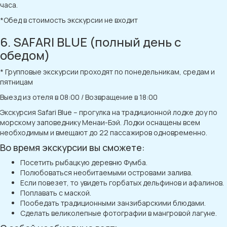
часа.
*Обед в стоимость экскурсии не входит
6. SAFARI BLUE (полный день с
обедом)
* Групповые экскурсии проходят по понедельникам, средам и
пятницам
Выезд из отеля в 08:00 / Возвращение в 18:00
Экскурсия Safari Blue – прогулка на традиционной лодке доу по
морскому заповеднику Менаи-Бэй. Лодки оснащены всем
необходимым и вмещают до 22 пассажиров одновременно.
Во время экскурсии вы сможете:
Посетить рыбацкую деревню Фумба.
Полюбоваться необитаемыми островами залива.
Если повезет, то увидеть горбатых дельфинов и афалинов.
Поплавать с маской.
Пообедать традиционными занзибарскими блюдами.
Сделать великолепные фотографии в мангровой лагуне.