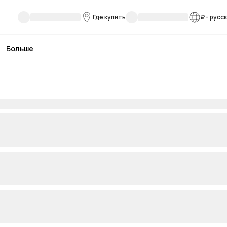
Где купить
₽
-
русс
Больше