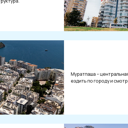
труктура.
Муратпаша – центральная
ездить по городу и смот