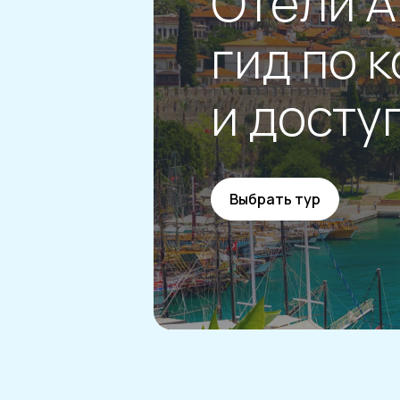
Отели А
гид по 
и досту
Выбрать тур