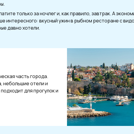
ры.
атите только за ночлег и, как правило, завтрак. А эконо
е интересного: вкусный ужин в рыбном ресторане с видо
рые давно хотели.
ческая часть города.
а, небольшие отели и
подходит для прогулок и