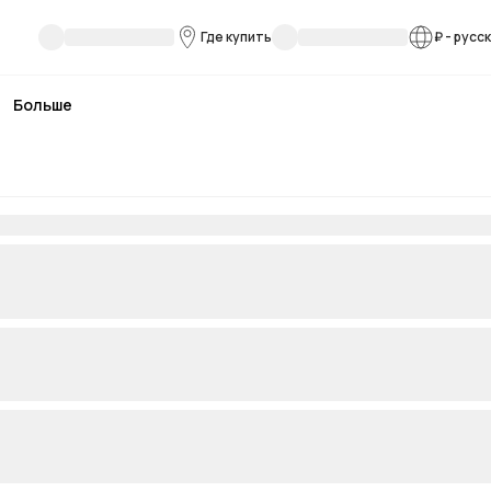
Где купить
₽
-
русс
Больше