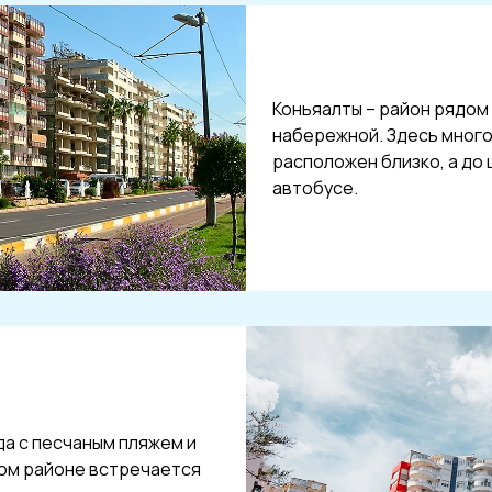
Коньяалты – район рядом
набережной. Здесь много 
расположен близко, а до 
автобусе.
да с песчаным пляжем и
том районе встречается