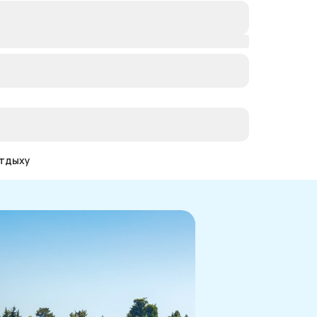
отдыху