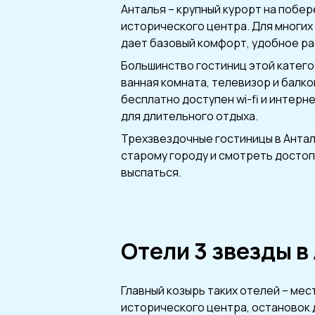
Анталья – крупный курорт на побе
исторического центра. Для многих
дает базовый комфорт, удобное ра
Большинство гостиниц этой катего
ванная комната, телевизор и балко
бесплатно доступен wi-fi и интерн
для длительного отдыха.
Трехзвездочные гостиницы в Антал
старому городу и смотреть достоп
выспаться.
Отели 3 звезды в
Главный козырь таких отелей – мес
исторического центра, остановок д