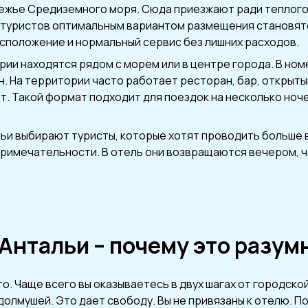
режье Средиземного моря. Сюда приезжают ради теплого 
 туристов оптимальным вариантом размещения становятс
сположение и нормальный сервис без лишних расходов.
рии находятся рядом с морем или в центре города. В но
н. На территории часто работает ресторан, бар, открыты
ет. Такой формат подходит для поездок на несколько ноче
ьи выбирают туристы, которые хотят проводить больше в
римечательности. В отель они возвращаются вечером, ч
 Антальи – почему это разу
то. Чаще всего вы оказываетесь в двух шагах от городско
олмушей. Это дает свободу. Вы не привязаны к отелю. По