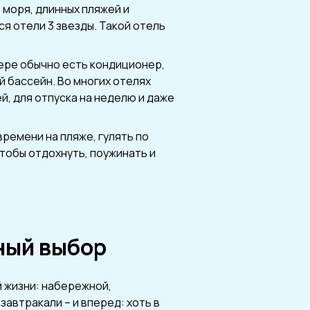
моря, длинных пляжей и
я отели 3 звезды. Такой отель
мере обычно есть кондиционер,
й бассейн. Во многих отелях
й, для отпуска на неделю и даже
ремени на пляже, гулять по
тобы отдохнуть, поужинать и
мный выбор
й жизни: набережной,
завтракали – и вперед: хоть в