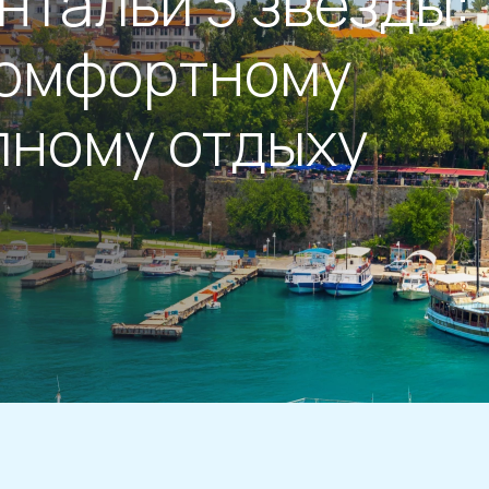
нтальи 3 звезды:
комфортному
пному отдыху