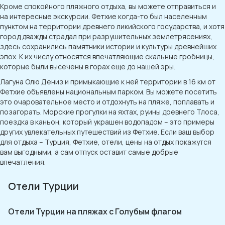
Кроме спокойного пляжного отдыха, вы можете отправиться и
на интересные экскурсии. Фетхие когда-то был населенным
пунктом на территории древнего ликийского государства, и хотя
город дважды страдал при разрушительных землетрясениях,
здесь сохранились памятники истории и культуры древнейших
эпох. К их числу относятся впечатляющие скальные гробницы,
которые были высечены в горах еще до нашей эры.
Лагуна Олю Дениз и примыкающие к ней территории в 16 км от
Фетхие объявлены национальным парком. Вы можете посетить
это очаровательное место и отдохнуть на пляже, поплавать и
позагорать. Морские прогулки на яхтах, руины древнего Тлоса,
поездка в каньон, который украшен водопадом – это примеры
других увлекательных путешествий из Фетхие. Если ваш выбор
для отдыха – Турция, Фетхие, отели, цены на отдых покажутся
вам выгодными, а сам отпуск оставит самые добрые
впечатления.
Отели Турции
Отели Турции на пляжах с Голубым флагом