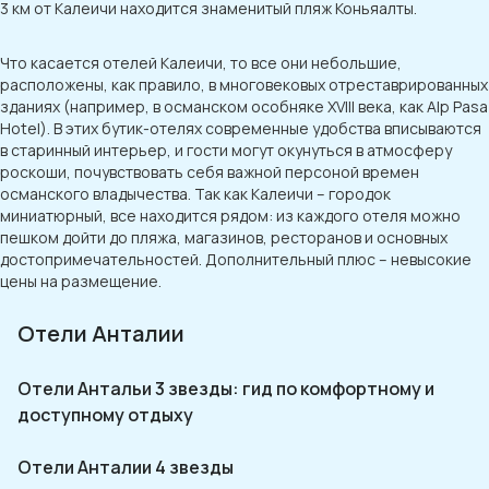
3 км от Калеичи находится знаменитый пляж Коньяалты.
Что касается отелей Калеичи, то все они небольшие,
расположены, как правило, в многовековых отреставрированных
зданиях (например, в османском особняке XVIII века, как Alp Pasa
Hotel). В этих бутик-отелях современные удобства вписываются
в старинный интерьер, и гости могут окунуться в атмосферу
роскоши, почувствовать себя важной персоной времен
османского владычества. Так как Калеичи – городок
миниатюрный, все находится рядом: из каждого отеля можно
пешком дойти до пляжа, магазинов, ресторанов и основных
достопримечательностей. Дополнительный плюс – невысокие
цены на размещение.
Отели Анталии
Отели Антальи 3 звезды: гид по комфортному и
доступному отдыху
Отели Анталии 4 звезды