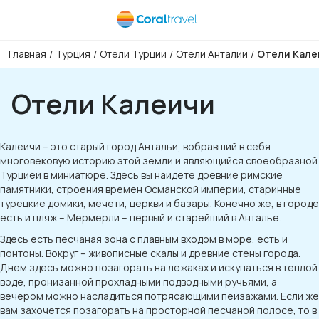
Главная
/
Турция
/
Отели Турции
/
Отели Анталии
/
Отели Кале
Отели Калеичи
Калеичи – это старый город Антальи, вобравший в себя
многовековую историю этой земли и являющийся своеобразной
Турцией в миниатюре. Здесь вы найдете древние римские
памятники, строения времен Османской империи, старинные
турецкие домики, мечети, церкви и базары. Конечно же, в городе
есть и пляж – Мермерли – первый и старейший в Анталье.
Здесь есть песчаная зона с плавным входом в море, есть и
понтоны. Вокруг – живописные скалы и древние стены города.
Днем здесь можно позагорать на лежаках и искупаться в теплой
воде, пронизанной прохладными подводными ручьями, а
вечером можно насладиться потрясающими пейзажами. Если же
вам захочется позагорать на просторной песчаной полосе, то в