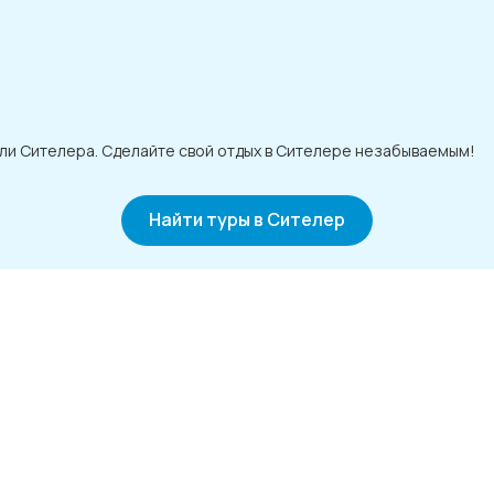
ли Сителера. Сделайте свой отдых в Сителере незабываемым!
Найти туры в Сителер