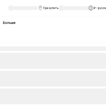
Где купить
₽
-
русс
Больше