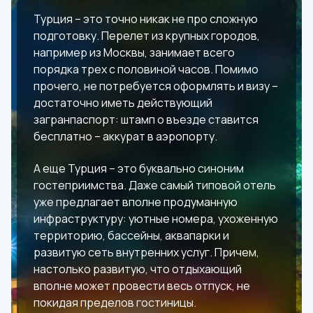
Турция – это точно никак не про сложную
подготовку. Перелет из крупных городов,
например из Москвы, занимает всего
порядка трех с половиной часов. Помимо
прочего, не потребуется оформлять и визу –
достаточно иметь действующий
загранпаспорт: штамп о въезде ставится
бесплатно – аккурат в аэропорту.
А еще Турция – это буквально синоним
гостеприимства. Даже самый типовой отель
уже предлагает вполне продуманную
инфраструктуру: уютные номера, ухоженную
территорию, бассейны, аквапарки и
развитую сеть внутренних услуг. Причем,
настолько развитую, что отдыхающий
вполне может провести весь отпуск, не
покидая пределов гостиницы.