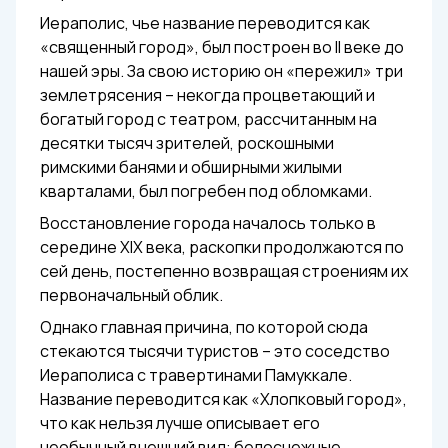
Иераполис, чье название переводится как
«священный город», был построен во II веке до
нашей эры. За свою историю он «пережил» три
землетрясения – некогда процветающий и
богатый город с театром, рассчитанным на
десятки тысяч зрителей, роскошными
римскими банями и обширными жилыми
кварталами, был погребен под обломками.
Восстановление города началось только в
середине XIX века, раскопки продолжаются по
сей день, постепенно возвращая строениям их
первоначальный облик.
Однако главная причина, по которой сюда
стекаются тысячи туристов – это соседство
Иераполиса с травертинами Памуккале.
Название переводится как «Хлопковый город»,
что как нельзя лучше описывает его
необычный внешний вид: белоснежные