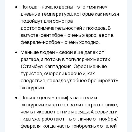
Погода – начало весны – это «мягкие»
дневные температуры, которые как нельзя
подойдут для осмотра
достопримечательностей и походов. В
августе-сентябре – очень жарко, а вот в
феврале-ноябре – очень холодно.
Меньше людей – сезон еще далек от
разгара, а потому в популярных местах
(Стамбул, Каппадокия, Эфес) меньше
туристов, очереди короче и, как
следствие, гораздо удобнее бронировать
экскурсии.
Пониже цены – тарифы на отели и
экскурсии в марте едва ли не кратно ниже,
чем в пиковые летние месяцы. А сервисы и
гиды уже работают – в отличие от ноября/
февраля, когда часть прибрежных отелей