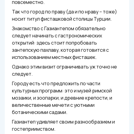
повсеместно.
Так что город по праву (да и по нраву – тоже)
носит титул фисташковой столицы Турции.
Знакомство с Газиантепом обязательно
следует начинать с гастрономических
открытий: здесь стоит попробовать
зантепскую пахлаву, которая готовится с
использованием местных фисташек.
Однако этим визит ограничивать уж точно не
следует.
Городу есть что предложить по части
культурных программ: это и музей римской
мозаики, и зоопарки, и древние крепости, и
величественные мечети с уютными
ботаническими садами.
Газиантеп удивляет своим разнообразием и
гостеприимством.