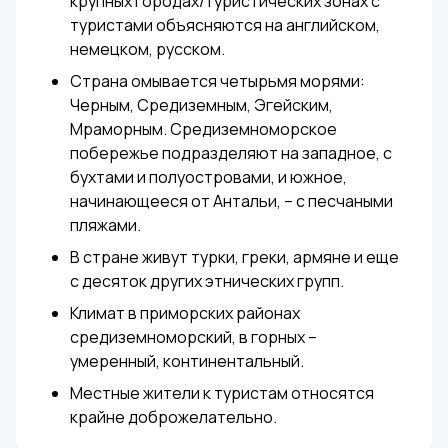
крупных городах/туристических зонах с
туристами объясняются на английском,
немецком, русском.
Страна омывается четырьмя морями:
Черным, Средиземным, Эгейским,
Мраморным. Средиземноморское
побережье подразделяют на западное, с
бухтами и полуостровами, и южное,
начинающееся от Антальи, – с песчаными
пляжами.
В стране живут турки, греки, армяне и еще
с десяток других этнических групп.
Климат в приморских районах
средиземноморский, в горных –
умеренный, континентальный.
Местные жители к туристам относятся
крайне доброжелательно.