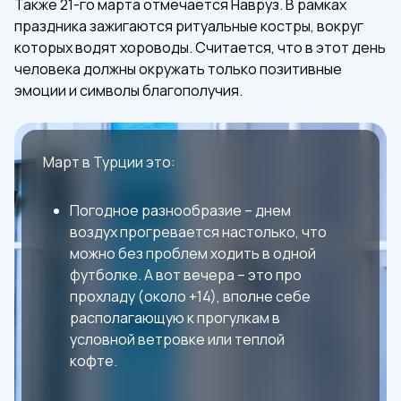
Также 21-го марта отмечается Навруз. В рамках
праздника зажигаются ритуальные костры, вокруг
которых водят хороводы. Считается, что в этот день
человека должны окружать только позитивные
эмоции и символы благополучия.
Март в Турции это:
Погодное разнообразие – днем
воздух прогревается настолько, что
можно без проблем ходить в одной
футболке. А вот вечера – это про
прохладу (около +14), вполне себе
располагающую к прогулкам в
условной ветровке или теплой
кофте.