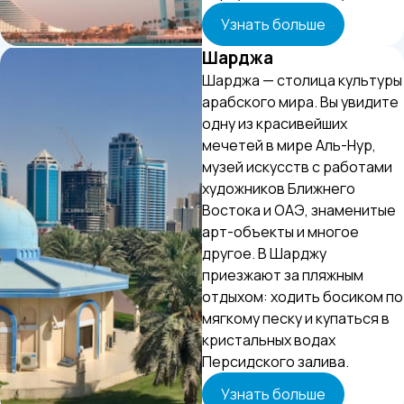
Узнать больше
Шарджа
Шарджа — столица культуры
арабского мира. Вы увидите
одну из красивейших
мечетей в мире Аль-Нур,
музей искусств с работами
художников Ближнего
Востока и ОАЭ, знаменитые
арт-объекты и многое
другое. В Шарджу
приезжают за пляжным
отдыхом: ходить босиком по
мягкому песку и купаться в
кристальных водах
Персидского залива.
Узнать больше