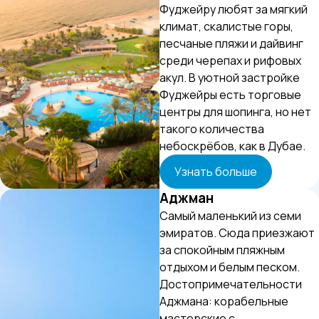
Фуджейру любят за мягкий
климат, скалистые горы,
песчаные пляжи и дайвинг
среди черепах и рифовых
акул. В уютной застройке
Фуджейры есть торговые
центры для шопинга, но нет
такого количества
небоскрёбов, как в Дубае.
Узнать больше
Аджман
Самый маленький из семи
эмиратов. Сюда приезжают
за спокойным пляжным
отдыхом и белым песком.
Достопримечательности
Аджмана: корабельные
мастерские с