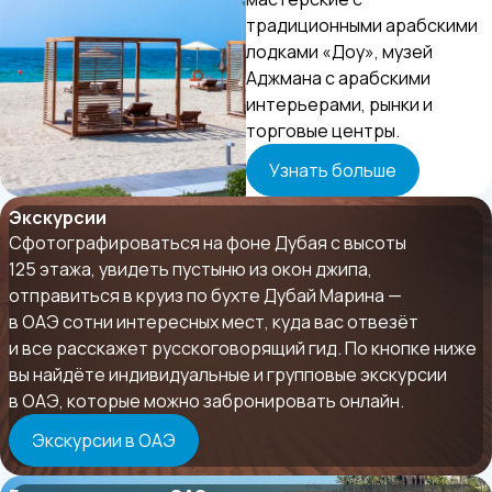
традиционными арабскими
лодками «Доу», музей
Аджмана с арабскими
интерьерами, рынки и
торговые центры.
Узнать больше
Экскурсии
Сфотографироваться на фоне Дубая с высоты
125 этажа, увидеть пустыню из окон джипа,
отправиться в круиз по бухте Дубай Марина —
в ОАЭ сотни интересных мест, куда вас отвезёт
и все расскажет русскоговорящий гид. По кнопке ниже
вы найдёте индивидуальные и групповые экскурсии
в ОАЭ, которые можно забронировать онлайн.
Экскурсии в ОАЭ