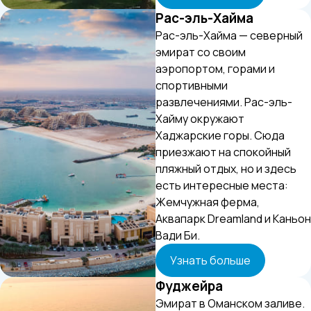
Рас-эль-Хайма
Рас-эль-Хайма — северный
эмират со своим
аэропортом, горами и
спортивными
развлечениями. Рас-эль-
Хайму окружают
Хаджарские горы. Сюда
приезжают на спокойный
пляжный отдых, но и здесь
есть интересные места:
Жемчужная ферма,
Аквапарк Dreamland и Каньон
Вади Би.
Узнать больше
Фуджейра
Эмират в Оманском заливе.