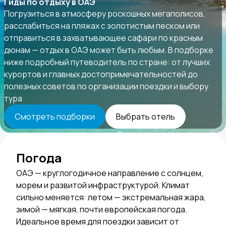
Гиды по отдыху в ОАЭ
Погрузиться в атмосферу роскошных мегаполисов,
расслабиться на пляжах с золотистым песком или
отправиться в захватывающее сафари по красным
дюнам — отдых в ОАЭ может быть любым. В подборке
ниже подробный путеводитель по стране: от лучших
курортов и главных достопримечательностей до
полезных советов по организации поездки и выбору
тура
Смотреть подборки
Выбрать отель
Погода
ОАЭ — круглогодичное направление с солнцем,
морем и развитой инфраструктурой. Климат
сильно меняется: летом — экстремальная жара,
зимой — мягкая, почти европейская погода.
Идеальное время для поездки зависит от