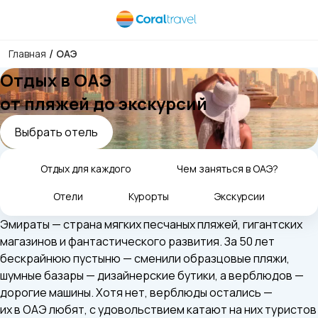
/
Главная
ОАЭ
Отдых в ОАЭ
от пляжей до экскурсий
Выбрать отель
Отдых для каждого
Чем заняться в ОАЭ?
Отели
Курорты
Экскурсии
Эмираты — страна мягких песчаных пляжей, гигантских
магазинов и фантастического развития. За 50 лет
бескрайнюю пустыню — сменили образцовые пляжи,
шумные базары — дизайнерские бутики, а верблюдов —
дорогие машины. Хотя нет, верблюды остались —
их в ОАЭ любят, с удовольствием катают на них туристов