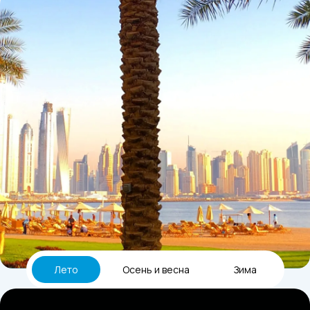
для туров в ОАЭ. В стоимость входит
трансфер в обе стороны.
Выбрать вариант трансфера можно во время
бронирования тура. Для этого, после выбора рейса,
на шаге
«Выбор дополнительных услуг»
в блоке
«Трансфер»
нажмите кнопку
«Изменить»
и выберите нужный вариант.
Лето
Осень и весна
Зима