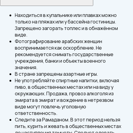
Находиться в купальнике или плавках можно
только на пляжах или у бассейна гостиницы.
Запрещено загорать топлес и в обнажённом
виде.
Фотографирование арабских женщин
воспринимается как оскорбление. Не
рекомендуется снимать государственные
учреждения, банки и объекты военного
значения.
В стране запрещены азартные игры.
Не употребляйте спиртные напитки, включая
пиво, в общественных местах или на виду у
окружающих. Продажа, провоз алкоголя из
эмирата в эмират и вождение в нетрезвом
виде могут повлечь уголовную
ответственность.
Следите за Рамаданом. В этот период нельзя
пить, курить и жевать в общественных местах
до наступления темноты. Следует одевать