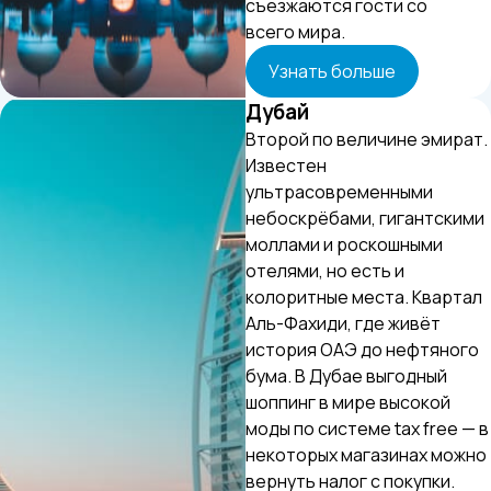
съезжаются гости со
всего мира.
Узнать больше
Дубай
Второй по величине эмират.
Известен
ультрасовременными
небоскрёбами, гигантскими
моллами и роскошными
отелями, но есть и
колоритные места. Квартал
Аль-Фахиди, где живёт
история ОАЭ до нефтяного
бума. В Дубае выгодный
шоппинг в мире высокой
моды по системе tax free — в
некоторых магазинах можно
вернуть налог с покупки.