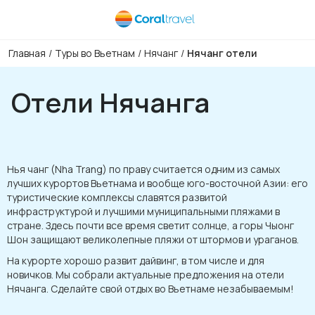
Главная
/
Туры во Вьетнам
/
Нячанг
/
Нячанг отели
Отели Нячанга
Нья чанг (Nha Trang) по праву считается одним из самых
лучших курортов Вьетнама и вообще юго-восточной Азии: его
туристические комплексы славятся развитой
инфраструктурой и лучшими муниципальными пляжами в
стране. Здесь почти все время светит солнце, а горы Чыонг
Шон защищают великолепные пляжи от штормов и ураганов.
На курорте хорошо развит дайвинг, в том числе и для
новичков. Мы собрали актуальные предложения на отели
Нячанга. Сделайте свой отдых во Вьетнаме незабываемым!