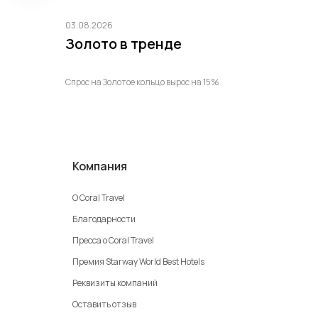
03.08.2026
Золото в тренде
Спрос на Золотое кольцо вырос на 15%
Компания
О Coral Travel
Благодарности
Пресса о Coral Travel
Премия Starway World Best Hotels
Реквизиты компаний
Оставить отзыв