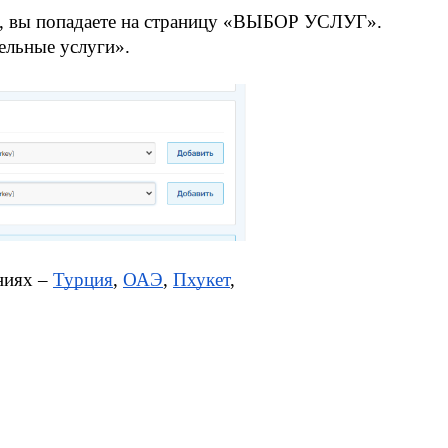
та, вы попадаете на страницу «ВЫБОР УСЛУГ».
ельные услуги».
иях – 
Турция
, 
ОАЭ
, 
Пхукет
, 