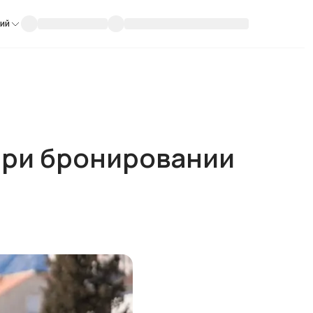
кий
при бронировании