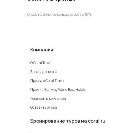
Спрос на Золотое кольцо вырос на 15%
Компания
О Coral Travel
Благодарности
Пресса о Coral Travel
Премия Starway World Best Hotels
Реквизиты компаний
Оставить отзыв
Бронирование туров на coral.ru