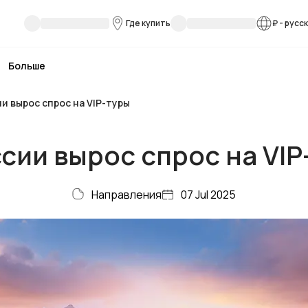
Где купить
₽
-
русс
Больше
ии вырос спрос на VIP-туры
ссии вырос спрос на VIP
Направления
07 Jul 2025