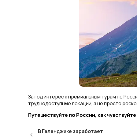
За год интерес к премиальным турам по Рос
труднодоступные локации, а не просто роско
Путешествуйте по России, как чувствуйт
В Геленджике заработает