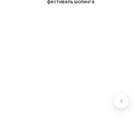
фестиваль шопинга
03.08.2026
Турпоток