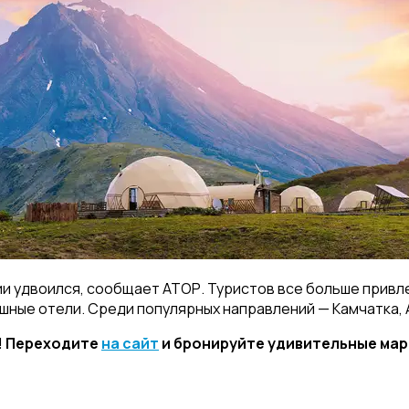
сии удвоился, сообщает АТОР. Туристов все больше прив
шные отели. Среди популярных направлений — Камчатка, А
е! Переходите
на сайт
и бронируйте удивительные мар