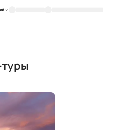
кий
-туры