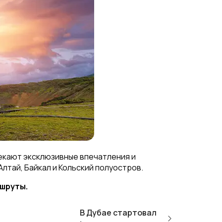
лекают эксклюзивные впечатления и
лтай, Байкал и Кольский полуостров.
шруты.
В Дубае стартовал