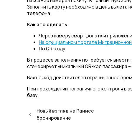
пассажир намерен покинуть транзитную зону
Заполнить карту необходимо в день вылета 
телефона.
Как это сделать:
Через камеру смартфона или приложения 
На официальном портале Миграционной
По QR-коду.
В процессе заполнения потребуется внести 
сгенерирует уникальный QR-код пассажира –
Важно: код действителен ограниченное врем
При прохождении пограничного контроля в а
базу.
Новый взгляд на Раннее
бронирование