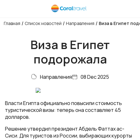
/
/
/
Главная
Список новостей
Направления
Виза в Египет по
Виза в Египет
подорожала
Направления
08 Dec 2025
Власти Египта официально повысили стоимость
туристической визы: теперь она составляет 45
долларов.
Решение утвердил президент Абдель Фаттах ас-
Сиси. Для туристов из России, выбирающих курорты