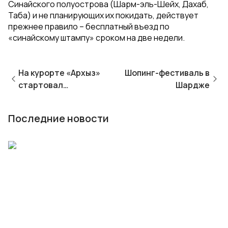
Синайского полуострова (Шарм-эль-Шейх, Дахаб,
Таба) и не планирующих их покидать, действует
прежнее правило – бесплатный въезд по
«синайскому штампу» сроком на две недели.
На курорте «Архыз»
Шопинг-фестиваль в
стартовал
Шардже
горнолыжный сезон
Последние новости