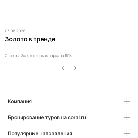
03.08.2026
03
Золото в тренде
Т
р
Спрос на Золотое кольцо вырос на 15%
Ро
Компания
Бронирование туров на coral.ru
Популярные направления