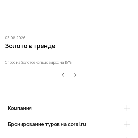
03.08.2026
03
Золото в тренде
Т
р
Спрос на Золотое кольцо вырос на 15%
Ро
Компания
Бронирование туров на coral.ru