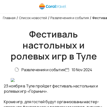
/
/
/
Главная
Список новостей
Развлечения и события
Фестива
Фестиваль
настольных и
ролевых игр в Туле
Развлечения и события
10 Nov 2024
23 ноября в Туле пройдет фестиваль настольных и
ролевых игр «Горыныч».
Кроме игр, для гостей будут организованы мастер-