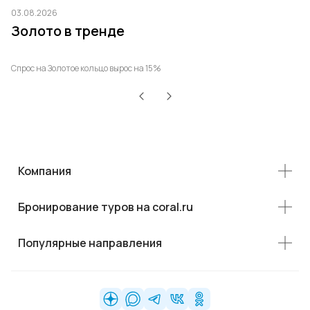
03.08.2026
03
Золото в тренде
Т
р
Спрос на Золотое кольцо вырос на 15%
Ро
Компания
Бронирование туров на coral.ru
Популярные направления