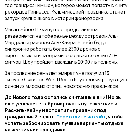
год грандиозным шоу, которое может попасть в Книгу
рекордов Гиннесса. Кульминацией праздника станет
запуск крупнейшего в истории фейерверка.
Масштабное 15-минутное представление
развернется на побережье между островом Аль-
Марджан и районом Аль-Хамра. В небе будут
синхронно работать более 2300 дронов с
пиротехникой и лазерами, создавая сложные 3D-
фигуры. Шоу пройдет дважды: в 20:00 и в полночь.
За последние семь лет эмират уже получил 13
титулов Guinness World Records, укрепляя репутацию
одной из мировых столиц новогодних праздников.
До Нового года остались считанные дни! Но вы
еще успеваете забронировать путешествие в
Рас-эль-Хайму и встретить праздник под
грандиозный салют.
Переходите на сайт
, чтобы
успеть забронировать лучшие варианты отдыха
на все зимние праздники.