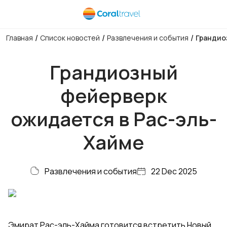
/
/
/
Главная
Список новостей
Развлечения и события
Грандио
Грандиозный
фейерверк
ожидается в Рас-эль-
Хайме
Развлечения и события
22 Dec 2025
Эмират Рас-эль-Хайма готовится встретить Новый