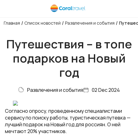
/
/
/
Главная
Список новостей
Развлечения и события
Путешес
Путешествия – в топе
подарков на Новый
год
Развлечения и события
02 Dec 2024
Согласно опросу, проведенному специалистами
сервису по поиску работы, туристическая путевка —
лучший подарок на Новый год для россиян. О ней
мечтают 20% участников.