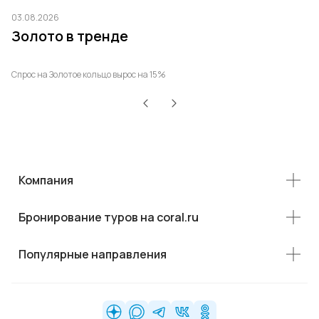
03.08.2026
03
Золото в тренде
Т
р
Спрос на Золотое кольцо вырос на 15%
Ро
Компания
Бронирование туров на coral.ru
Популярные направления