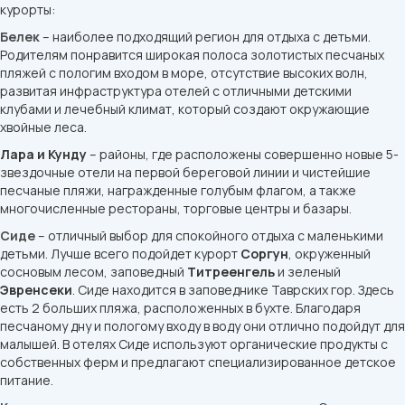
курорты:
Белек
– наиболее подходящий регион для отдыха с детьми.
Родителям понравится широкая полоса золотистых песчаных
пляжей с пологим входом в море, отсутствие высоких волн,
развитая инфраструктура отелей с отличными детскими
клубами и лечебный климат, который создают окружающие
хвойные леса.
Лара и Кунду
– районы, где расположены совершенно новые 5-
звездочные отели на первой береговой линии и чистейшие
песчаные пляжи, награжденные голубым флагом, а также
многочисленные рестораны, торговые центры и базары.
Сиде
– отличный выбор для спокойного отдыха с маленькими
детьми. Лучше всего подойдет курорт
Соргун
, окруженный
сосновым лесом, заповедный
Титреенгель
и зеленый
Эвренсеки
. Сиде находится в заповеднике Таврских гор. Здесь
есть 2 больших пляжа, расположенных в бухте. Благодаря
песчаному дну и пологому входу в воду они отлично подойдут для
малышей. В отелях Сиде используют органические продукты с
собственных ферм и предлагают специализированное детское
питание.