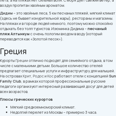
лета, а на пляжах нет сильных волн. С моря дует свежий ветер, а
воздух пропитан хвойным ароматом.
Дидим
– это хвойные леса, 5 км песчаных пляжей, мягкий климат
(здесь не бывает изнурительной жары), рестораны и магазины.
На пляжах и в городе людей немного, поэтому можно спокойно
отдыхать без толп туристов. Изюминка Дидима –
песчаный
пляж Алтынкум
с очень пологим входом в воду (который
переводится как «Золотой песок»).
Греция
Курорты
Греции
отлично подходят для семейного отдыха, в том
числе с маленькими детьми. Большое количество отелей
предлагает специальные услуги и инфраструктуру для малышей.
На островах
Крит
,
Родос
и
Кос
работают отели c концепцией
Sun
Family Club
, в рамках которой профессиональные русские
педагоги организуют интересный развивающий досуг для детей
всех возрастов.
Плюсы греческих курортов
Мягкий средиземноморский климат.
Недолгий перелет из Москвы – примерно 3 часа.