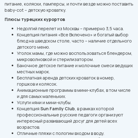
питание, коляски, памперсы, и почти везде можно поставить
baby-cot – детскую кроватку.
Плюсы турецких курортов
Недолгий перелет из Москвы – примерно 3,5 часа.
Концепция питания «Все Включено» и богатый выбор
блюд на шведском столе, часто – наличие отдельного
детского меню.
Уголок мамы, где можно воспользоваться блендером,
микроволновкой и стерилизатором.
Баночное детское питание и молочные смеси ведущих
местных марок.
Бесплатная аренда детских кроваток в номер,
горшков и колясок.
Анимационные программы в мини-клубах, в том числе
и для самых маленьких.
Услуги няни и мини-клубы.
Концепция
Sun Family Club
, в рамках которой
профессиональные русские педагоги организуют
интересный развивающий досуг для детей всех
возрастов.
Отличные пляжи с пологим входом в воду.