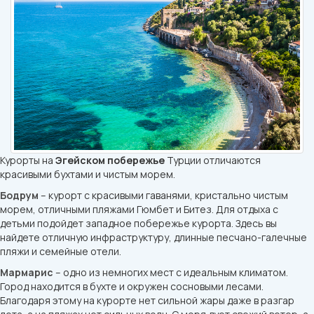
Курорты на
Эгейском побережье
Турции отличаются
красивыми бухтами и чистым морем.
Бодрум
– курорт с красивыми гаванями, кристально чистым
морем, отличными пляжами Гюмбет и Битез. Для отдыха с
детьми подойдет западное побережье курорта. Здесь вы
найдете отличную инфраструктуру, длинные песчано-галечные
пляжи и семейные отели.
Мармарис
– одно из немногих мест с идеальным климатом.
Город находится в бухте и окружен сосновыми лесами.
Благодаря этому на курорте нет сильной жары даже в разгар