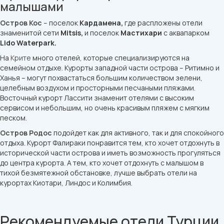
малышами
Остров Кос
– поселок
Кардамена,
где распложены отели
знаменитой сети
Mitsis,
и поселок
Мастихари
с аквапарком
Lido Waterpark.
На
Крите
много отелей, которые специализируются на
семейном отдыхе. Курорты западной части острова – Ритимно и
Ханья – могут похвастаться большим количеством зелени,
целебным воздухом и просторными песчаными пляжами.
Восточный курорт Лассити знаменит отелями с высоким
сервисом и небольшим, но очень красивым пляжем с мягким
песком.
Остров Родос
подойдет как для активного, так и для спокойного
отдыха. Курорт Фалираки понравится тем, кто хочет отдохнуть в
исторической части острова и иметь возможность прогуляться
до центра курорта. А тем, кто хочет отдохнуть с малышом в
тихой безмятежной обстановке, лучше выбрать отели на
курортах Киотари, Линдос и Колимбия.
Рекомендуемые отели Турции