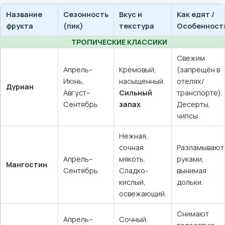
Название
Сезонность
Вкус и
Как едят /
фрукта
(пик)
текстура
Особенност
ТРОПИЧЕСКИЕ КЛАССИКИ
Свежим
Апрель–
Кремовый,
(запрещён в
Июнь,
насыщенный.
отелях/
Дуриан
Август–
Сильный
транспорте).
Сентябрь
запах
.
Десерты,
чипсы.
Нежная,
сочная
Разламывают
Апрель–
мякоть.
руками,
Мангостин
Сентябрь
Сладко-
вынимая
кислый,
дольки.
освежающий.
Снимают
Апрель–
Сочный,