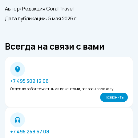
мягким. Дозревшая мякоть легко
продавливается пальцем и издает
Автор: Редакция Coral Travel
характерный запах. Горький привкус –
Дата публикации: 5 мая 2026 г.
признак испорченного или зеленого фрукта,
такой лучше выбросить.
Всегда на связи с вами
+7 495 502 12 06
Отдел по работе с частными клиентами, вопросы по заказу
Позвонить
+7 495 258 67 08