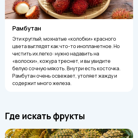
Рамбутан
Эти круглый, мохнатые «колобки» красного
цвета выглядят как что-то инопланетное. Но
чистить их легко: нужно надавить на
«волоски», кожура треснет, и вы увидите
белую сочную мякоть. Внутри есть косточка.
Рамбутан очень освежает, утоляет жажду и
содержит много железа.
Где искать фрукты