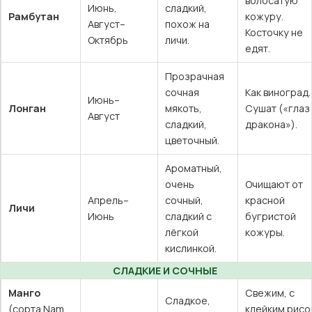
волосатую
Июнь,
сладкий,
Рамбутан
кожуру.
Август–
похож на
Косточку не
Октябрь
личи.
едят.
Прозрачная
сочная
Как виноград.
Июнь–
Лонган
мякоть,
Сушат («глаз
Август
сладкий,
дракона»).
цветочный.
Ароматный,
очень
Очищают от
Апрель–
сочный,
красной
Личи
Июнь
сладкий с
бугристой
лёгкой
кожуры.
кислинкой.
СЛАДКИЕ И СОЧНЫЕ
Манго
Свежим, с
Сладкое,
(сорта Nam
клейким рисо