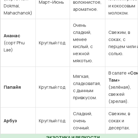
Март–Июнь
волокнистое,
Dokmai,
и кокосовым
ароматное.
Mahachanok)
молоком.
Очень
сладкий,
Свежим, в
Ананас
менее
соках, с
(сорт Phu
Круглый год
кислый, с
перцем чили 
Lae)
нежной
солью.
мякотью.
В салате
«Со
Мягкая,
Там»
сладковатая,
Папайя
Круглый год
(зелёная),
с дынным
свежей
привкусом.
(зрелая).
Сладкий,
Свежим, в
Арбуз
Круглый год
очень
соках и
сочный.
десертах.
ЭКЗОТИКА И РЕДКОСТИ