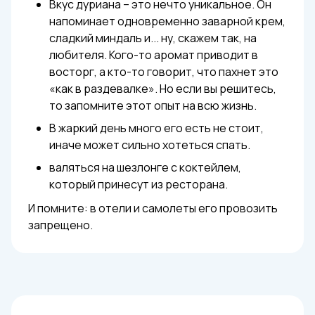
Вкус дуриана – это нечто уникальное. Он
напоминает одновременно заварной крем,
сладкий миндаль и... ну, скажем так, на
любителя. Кого-то аромат приводит в
восторг, а кто-то говорит, что пахнет это
«как в раздевалке». Но если вы решитесь,
то запомните этот опыт на всю жизнь.
В жаркий день много его есть не стоит,
иначе может сильно хотеться спать.
валяться на шезлонге с коктейлем,
который принесут из ресторана.
И помните: в отели и самолеты его провозить
запрещено.