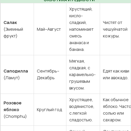
Хрустящий,
кисло-
Салак
сладкий,
Чистят от
(Змеиный
Май–Август
напоминает
чешуйчатой
фрукт)
смесь
кожуры.
ананаса и
банана.
Мягкая,
сладкая, с
Саподилла
Сентябрь–
Едят как киви
карамельно-
(Ламут)
Декабрь
или авокадо.
грушевым
вкусом.
Хрустящее,
Как обычное
Розовое
водянистое,
яблоко. Часто
яблоко
Круглый год
с легкой
солью или
(Chomphu)
сладостью.
сахаром.