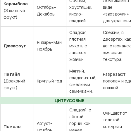
Сочный,
Ломтиками в
Карамбола
Октябрь–
хрустящий,
виде
(Звездный
Декабрь
кисло-
«звездочки»
фрукт)
сладкий.
для украшени
Сладкая,
Свежим, в
плотная
десертах, как
Январь–Май,
Джекфрут
мякоть с
вегетарианск
Ноябрь
запахом
«мясная»
жвачки.
текстура.
Мягкий,
Питайя
Разрезают
сладковатый,
(Драконий
Круглый год
пополам и ед
с мелкими
фрукт)
ложкой.
семечками.
ЦИТРУСОВЫЕ
Сладкий, с
Очищают от
лёгкой
толстой
Август–
горчинкой,
Помело
кожуры и
Ноябрь
менее