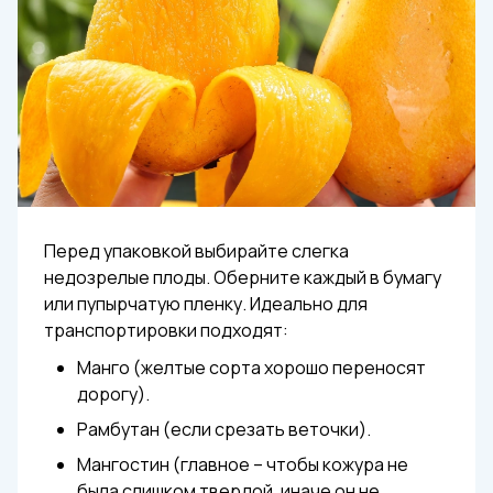
Перед упаковкой выбирайте слегка
недозрелые плоды. Оберните каждый в бумагу
или пупырчатую пленку. Идеально для
транспортировки подходят:
Манго (желтые сорта хорошо переносят
дорогу).
Рамбутан (если срезать веточки).
Мангостин (главное – чтобы кожура не
была слишком твердой, иначе он не