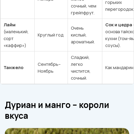
горьких
сочный, чем
перегородок
грейпфрут.
Лайм
Сок и цедра
Очень
(маленький,
основа тайск
Круглый год
кислый,
сорт
кухни (том-ям
ароматный.
«каффир»)
соусы).
Сладкий,
Сентябрь–
легко
Танжело
Как мандарин
Ноябрь
чистится,
сочный.
Дуриан и манго – короли
вкуса