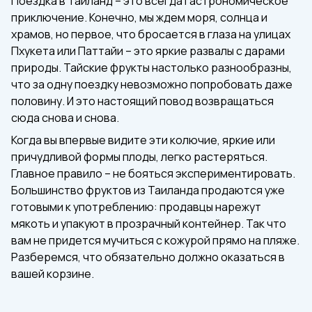
Поездка в Таиланд – это всегда гастрономическое
приключение. Конечно, мы ждем моря, солнца и
храмов, но первое, что бросается в глаза на улицах
Пхукета или Паттайи – это яркие развалы с дарами
природы. Тайские фрукты настолько разнообразны,
что за одну поездку невозможно попробовать даже
половину. И это настоящий повод возвращаться
сюда снова и снова.
Когда вы впервые видите эти колючие, яркие или
причудливой формы плоды, легко растеряться.
Главное правило – не бояться экспериментировать.
Большинство фруктов из Таиланда продаются уже
готовыми к употреблению: продавцы нарежут
мякоть и упакуют в прозрачный контейнер. Так что
вам не придется мучиться с кожурой прямо на пляже.
Разберемся, что обязательно должно оказаться в
вашей корзине.