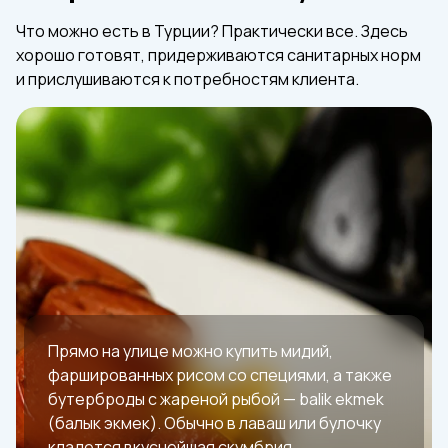
Что можно есть в Турции? Практически все. Здесь
хорошо готовят, придерживаются санитарных норм
и прислушиваются к потребностям клиента.
Прямо на улице можно купить мидий,
фаршированных рисом со специями, а также
бутерброды с жареной рыбой — balik ekmek
(балык экмек). Обычно в лаваш или булочку
кладется вкуснейшая скумбрия.