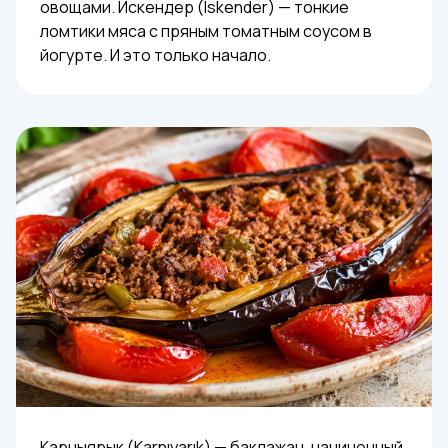
овощами. Искендер (Iskender) — тонкие
ломтики мяса с пряным томатным соусом в
йогурте. И это только начало.
Карныярык (Karnıyarık) — баклажан, начиненный