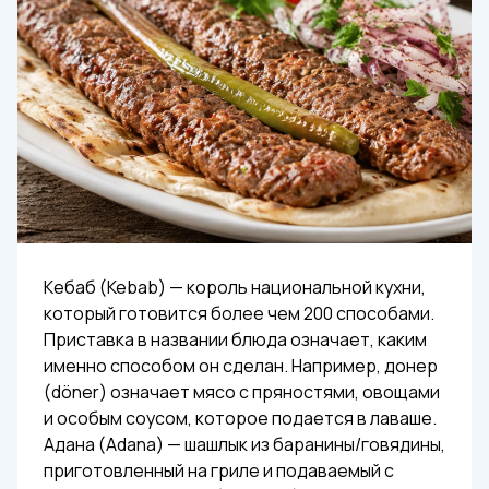
Кебаб (Kebab) — король национальной кухни,
который готовится более чем 200 способами.
Приставка в названии блюда означает, каким
именно способом он сделан. Например, донер
(döner) означает мясо с пряностями, овощами
и особым соусом, которое подается в лаваше.
Адана (Аdana) — шашлык из баранины/говядины,
приготовленный на гриле и подаваемый с