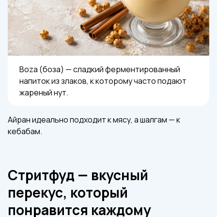
Boza (боза) — сладкий ферментированный
напиток из злаков, к которому часто подают
жареный нут.
Айран идеально подходит к мясу, а шалгам — к
кебабам.
Стритфуд — вкусный
перекус, который
понравится каждому