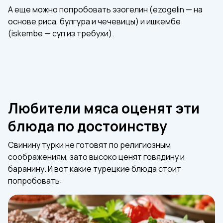
А еще можно попробовать эзогелин (ezogelin — на
основе риса, булгура и чечевицы) и ишкембе
(iskembe — суп из требухи).
Любители мяса оценят эти
блюда по достоинству
Свинину турки не готовят по религиозным
соображениям, зато высоко ценят говядину и
баранину. И вот какие турецкие блюда стоит
попробовать: