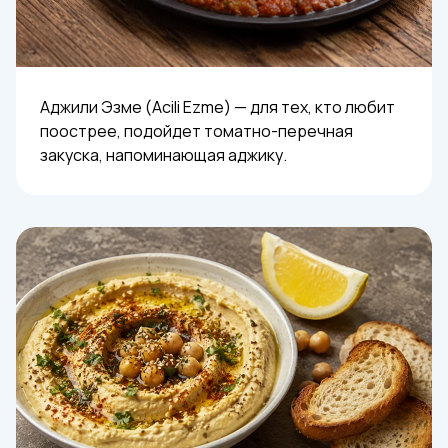
Аджили Эзме (Acili Ezme) — для тех, кто любит
поострее, подойдет томатно-перечная
закуска, напоминающая аджику.