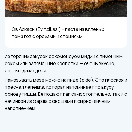
Эв Аскаси (Ev Acikasi) – паста из вяленых
томатов с орехами и специями.
Из горячих закусок рекомендуем мидии с лимонным
соком или запеченные креветки — очень вкусно,
оценят даже дети.
Намазывать мезе можно на пиде (pide). Это плоская и
пресная лепешка, которая напоминает по вкусу
основу пиццы. Ее подают как самостоятельно, так и с
начинкой из фарша с овощами и сырно-яичным
наполнением.