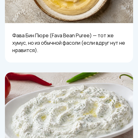
Фава Бин Пюре (Fava Bean Puree) — тот же
хумус, но из обычной фасоли (если вдруг нут не
нравится).