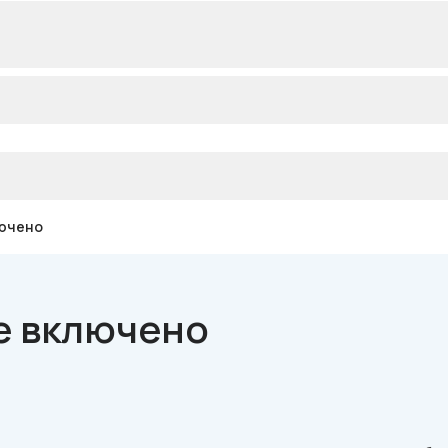
лючено
е включено