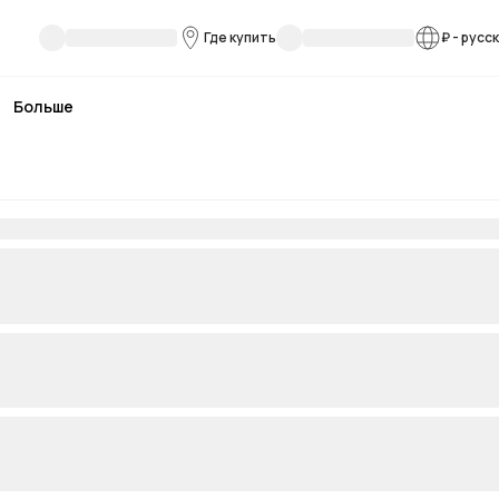
Где купить
₽
-
русс
Больше