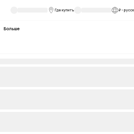
Где купить
₽
-
русс
Больше