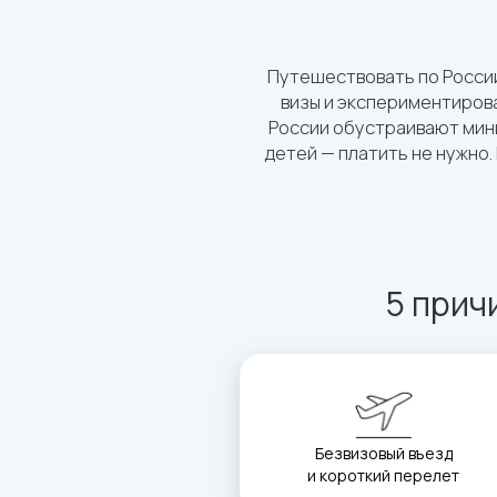
Путешествовать по России
визы и экспериментирова
России обустраивают мини
детей — платить не нужно.
5 прич
Безвизовый въезд
и короткий перелет