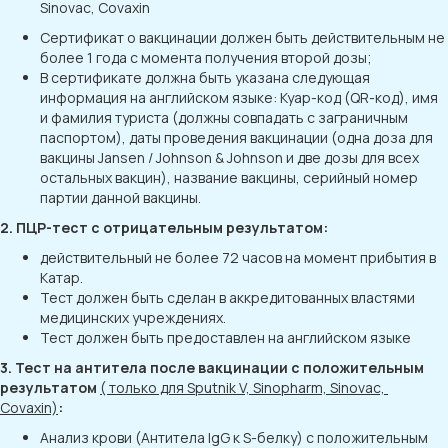
Sinovac, ​Covaxin
Сертификат о вакцинации должен быть действительным не
более 1 года с момента получения второй дозы;
В сертификате должна быть указана следующая
информация на английском языке: Куар-код (QR-код), имя
и фамилия туриста (должны совпадать с заграничным
паспортом), даты проведения вакцинации (одна доза для
вакцины Jansen / Johnson & Johnson и две дозы для всех
остальных вакцин), название вакцины, серийный номер
партии данной вакцины.
2. ПЦР-тест с отрицательным результатом:
действительный не более 72 часов на момент прибытия в
Катар.
Тест должен быть сделан в аккредитованных властями
медицинских учреждениях.
Тест должен быть предоставлен на английском языке
3. Тест на антитела после вакцинации с положительным
результатом
( только для Sputnik V, Sinopharm, Sinovac, ​
Covaxin)
:
Анализ крови (Антитела IgG к S-белку) с положительным