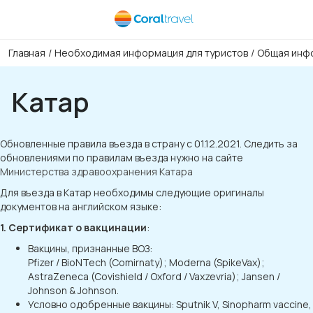
Главная
/
Необходимая информация для туристов
/
Общая инфо
Катар
Обновленные правила въезда в страну c 01.12.2021. Следить за
обновлениями по правилам въезда нужно на сайте
Министерства здравоохранения Катара
Для въезда в Катар необходимы следующие оригиналы
документов на английском языке:
1. Сертификат о вакцинации
:
Вакцины, признанные ВОЗ:
Pfizer / BioNTech (Comirnaty); Moderna (SpikeVax);
AstraZeneca (Covishield / Oxford / Vaxzevria); Jansen /
Johnson & Johnson.
Условно одобренные вакцины: Sputnik V, Sinopharm vaccine,