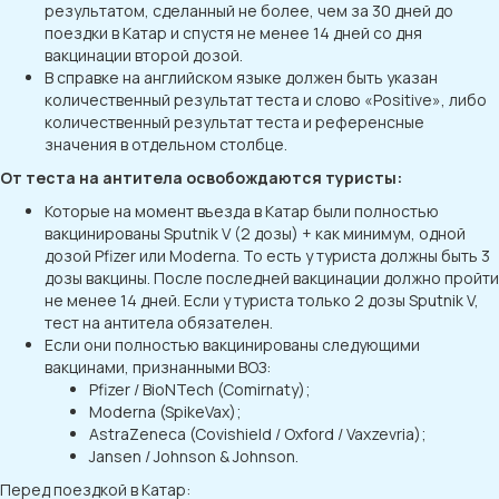
результатом, сделанный не более, чем за 30 дней до
поездки в Катар и спустя не менее 14 дней со дня
вакцинации второй дозой.
В справке на английском языке должен быть указан
количественный результат теста и слово «Positive», либо
количественный результат теста и референсные
значения в отдельном столбце.
От теста на антитела освобождаются туристы:
Которые на момент въезда в Катар были полностью
вакцинированы Sputnik V (2 дозы) + как минимум, одной
дозой Pfizer или Moderna. То есть у туриста должны быть 3
дозы вакцины. После последней вакцинации должно пройти
не менее 14 дней. Если у туриста только 2 дозы Sputnik V,
тест на антитела обязателен.
Если они полностью вакцинированы следующими
вакцинами, признанными ВОЗ:
Pfizer / BioNTech (Comirnaty);
Moderna (SpikeVax);
AstraZeneca (Covishield / Oxford / Vaxzevria​);
Jansen / Johnson & Johnson.
Перед поездкой в Катар: