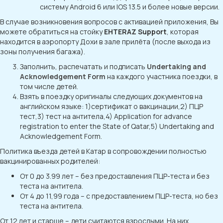
систему Android 6 или IOS 13.5 и более новые версии.
В случае возникновения вопросов с активацией приложения, Вы
можете обратиться на стойку
EHTERAZ Support
, которая
находится в аэропорту Дохи в зале прилёта (после выхода из
зоны получения багажа).
Заполнить, распечатать и подписать
Undertaking and
Acknowledgement Form
на каждого участника поездки, в
том числе детей.
Взять в поездку оригиналы следующих документов на
английском языке: 1)сертификат о вакцинации,2) ПЦР
тест,3) тест на антитела,4) Application for advance
registration to enter the State of Qatar,5) Undertaking and
Acknowledgement Form.
Политика въезда детей в Катар в сопровождении полностью
вакцинированных родителей:
От 0 до 3.99 лет – без предоставления ПЦР-теста и без
теста на антитела.
От 4 до 11,99 года – с предоставлением ПЦР-теста, но без
теста на антитела.
От 12 лет и старше – дети считаются взрослыми. На них