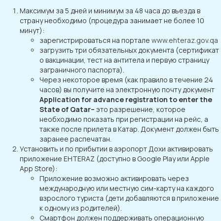
Максимум за 5 дней и минимум за 48 часа до въезда в
страну необходимо (процедура занимает не более 10
минут):
зарегистрироваться на портале
www.ehteraz.gov.qa
загрузить три обязательных документа (сертификат
о вакцинации, тест на антитела и первую страницу
заграничного паспорта).
Через некоторое время (как правило в течение 24
часов) вы получите на электронную почту документ
Application for advance registration to enter the
State of Qatar–
это разрешение, которое
необходимо показать при регистрации на рейс, а
также после прилета в Катар. Документ должен быть
заранее распечатан.
Установить и по прибытии в аэропорт Дохи активировать
приложение EHTERAZ (доступно в Google Play или Apple
App Store):
Приложение возможно активировать через
международную или местную сим-карту на каждого
взрослого туриста (дети добавляются в приложение
к одному из родителей).
Смартфон должен поддерживать операционную