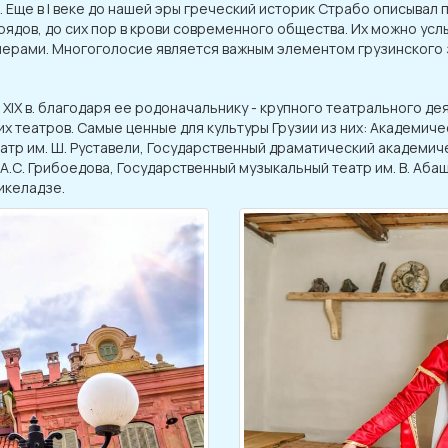
Еще в I веке до нашей эры греческий историк Страбо описывал п
ядов, до сих пор в крови современного общества. Их можно услы
ечерами. Многоголосие является важным элементом грузинского 
XIX в. благодаря ее родоначальнику - крупного театрального дея
щих театров. Самые ценные для культуры Грузии из них: Академиче
тр им. Ш. Руставели, Государственный драматический академиче
А.С. Грибоедова, Государственный музыкальный театр им. В. Аб
икеладзе.