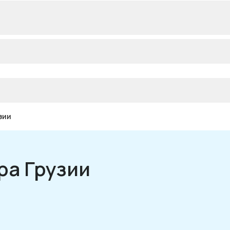
зии
ра Грузии