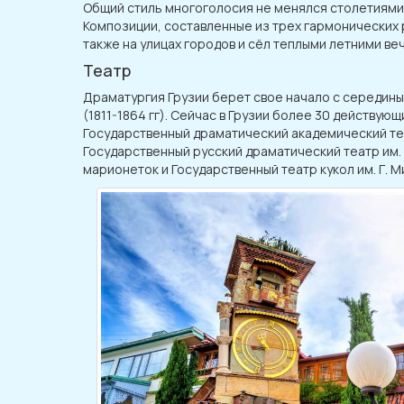
Общий стиль многоголосия не менялся столетиями. 
Композиции, составленные из трех гармонических р
также на улицах городов и сёл теплыми летними в
Театр
Драматургия Грузии берет свое начало с середины 
(1811-1864 гг). Сейчас в Грузии более 30 действую
Государственный драматический академический теа
Государственный русский драматический театр им. 
марионеток и Государственный театр кукол им. Г. М