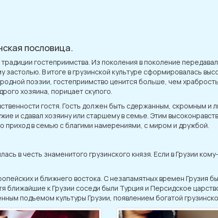
инская пословица.
и традиции гостеприимства. Из поколения в поколение передавал
 застолью. В итоге в грузинской культуре сформировалась высо
ародной поэзии, гостеприимство ценится больше, чем храбрость
рого хозяина, порицает скупого.
вственности гостя. Гость должен быть сдержанным, скромным и
ужие и сдавал хозяину или старшему в семье. Этим высоконравс
о приход в семью с благими намерениями, с миром и дружбой.
сь в честь знаменитого грузинского князя. Если в Грузии кому-
вропейских и ближнего востока. С незапамятных времен Грузия бы
тя ближайшие к Грузии соседи были Турция и Персидское царство
енным подъемом культуры Грузии, появлением богатой грузинско