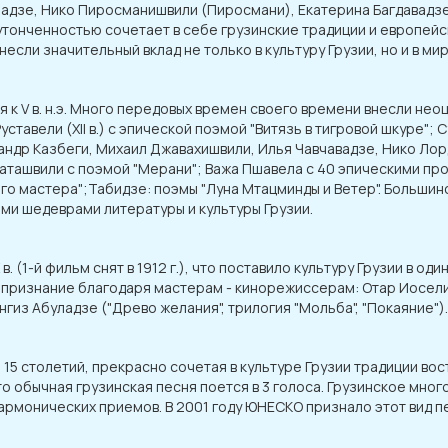
адзе, Нико Пиросманишвили (Пиросмани), Екатерина Багдавадзе,
 утонченностью сочетает в себе грузинские традиции и европей
если значительный вклад не только в культуру Грузии, но и в ми
 к V в. н.э. Много передовых времен своего времени внесли неоц
ставели (XII в.) с эпической поэмой "Витязь в тигровой шкуре";
сандр Казбеги, Михаил Джавахишвили, Илья Чавчавадзе, Нико Лор
араташвили с поэмой "Мерани"; Важа Пшавела с 40 эпическими про
кого мастера";Табидзе: поэмы "Луна Мтацминды и Ветер". Больш
ми шедеврами литературы и культуры Грузии.
. (1-й фильм снят в 1912 г.), что поставило культуру Грузии в о
признание благодаря мастерам - кинорежиссерам: Отар Иосели
гиз Абуладзе ("Древо желания", трилогия "Мольба", "Покаяние").
15 столетий, прекрасно сочетая в культуре Грузии традиции вос
асто обычная грузинская песня поется в 3 голоса. Грузинское мн
армонических приемов. В 2001 году ЮНЕСКО признало этот вид 