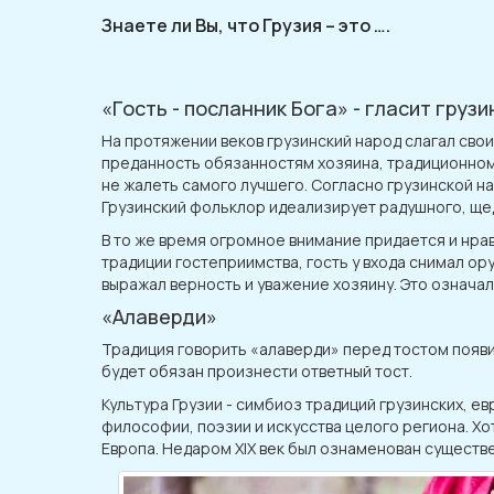
Знаете ли Вы, что Грузия – это ….
«Гость - посланник Бога» - гласит груз
На протяжении веков грузинский народ слагал сво
преданность обязанностям хозяина, традиционному
не жалеть самого лучшего. Согласно грузинской н
Грузинский фольклор идеализирует радушного, щед
В то же время огромное внимание придается и нра
традиции гостеприимства, гость у входа снимал ор
выражал верность и уважение хозяину. Это означал
«Алаверди»
Традиция говорить «алаверди» перед тостом появила
будет обязан произнести ответный тост.
Культура Грузии - симбиоз традиций грузинских, е
философии, поэзии и искусства целого региона. Хо
Европа. Недаром XIX век был ознаменован существ