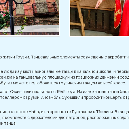
ю жизни Грузии. Танцевальные элементы совмещены с акробати
ие люди изучают национальные танцы в начальной школе, и пер
 жениха на танцевальную площадку и из грациозных движений соз
дьбу, вы можете полюбоваться грузинским танцем во всей красе.
ет Сухишвили выступает с 1945 года. Их изысканные танцы быст
тселлером в Грузии. Ансамбль Сухишвили проводит концерты в Гру
ечер в театре Набади на проспекте Руставели в Тбилиси. В тан
м, в комплекте с держателями для патронов, расположенных вдол
и танца.