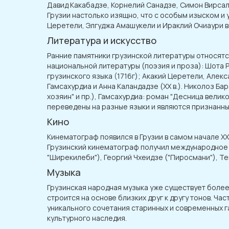
Давид Какабадзе, Корнелий Санадзе, Симон Вирсал
Грузии настолько изящно, что с особым изыском и
Церетели, Элгуджа Амашукели и Ираклий Очиаури вн
Литература и искусство
Ранние памятники грузинской литературы относятся
национальной литературы (поэзия и проза): Шота Ру
грузинского языка (1716г); Акакий Церетели, Алек
Гамсахурдиа и Анна Каландадзе (XX в.). Николоз Б
хозяин" и пр.), Гамсахурдиа: роман "Десница вели
переведены на разные языки и являются признанны
Кино
Кинематограф появился в Грузии в самом начале XX в
Грузинский кинематограф получил международное 
"Ширекилеби"), Георгий Чхеидзе ("Пиросмани"), Тен
Музыка
Грузинская народная музыка уже существует более 
строится на основе близких друг к другу тонов. Ч
уникального сочетания старинных и современных г
культурного наследия.