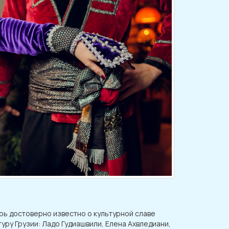
ерь достоверно известно о культурной славе
уру Грузии: Ладо Гудиашвили, Елена Ахвледиани,