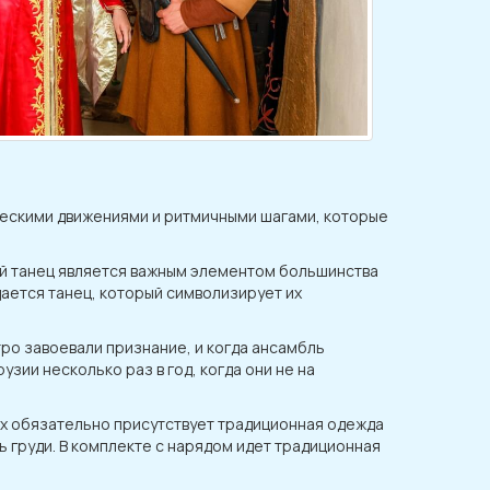
ческими движениями и ритмичными шагами, которые
вый танец является важным элементом большинства
дается танец, который символизирует их
ро завоевали признание, и когда ансамбль
зии несколько раз в год, когда они не на
цах обязательно присутствует традиционная одежда
ь груди. В комплекте с нарядом идет традиционная