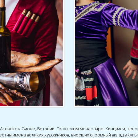
 в Атенском Сионе, Бетании, Гелатском монастыре, Кинцвиси, теп
естны имена великих художников, внесших огромный вклад в культ