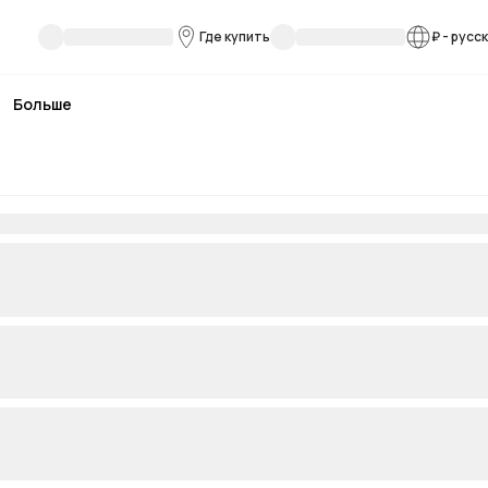
Где купить
₽
-
русс
Больше