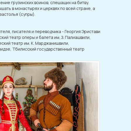
ение грузинских воинов, спешащих на битву.
шать в монастырях и церквях по всей стране, а
застолья (супры).
теля, писателя и переводчика - Георгия Эристави
ский театр оперы и балета им. З. Палиашвили,
ский театр им. К. Марджанишвили,
ашидзе, Тбилисский государственный театр