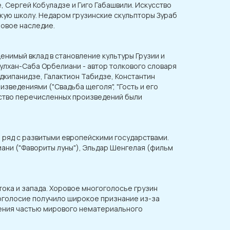
 Сергей Кобуладзе и Гиго Габашвили. Искусство
скую школу. Недаром грузинские скульпторы Зураб
ровое наследие.
енимый вклад в становление культуры Грузии и
 Сулхан-Саба Орбелиани - автор толкового словаря
дкипанидзе, Галактион Табидзе, Константин
изведениями ("Свадьба щеголя", "Гость и его
инство перечисленных произведений были
дин ряд с развитыми европейскими государствами.
ани ("Фавориты луны"), Эльдар Шенгелая (фильм
тока и запада. Хоровое многоголосье грузин
огоголосие получило широкое признание из-за
пения частью мирового нематериального