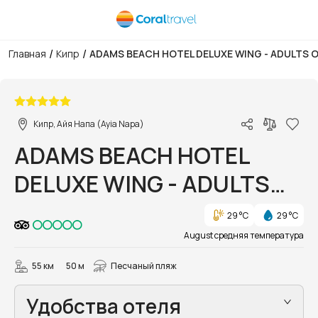
/
/
Главная
Кипр
ADAMS BEACH HOTEL DELUXE WING - ADULTS 
1/48
Кипр, Айя Напа (Ayia Napa)
ADAMS BEACH HOTEL
DELUXE WING - ADULTS
ONLY
29 °C
29 °C
August средняя температура
55 км
50 м
Песчаный пляж
Удобства отеля