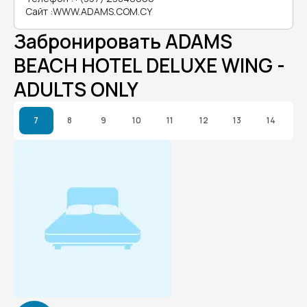
Сайт
:
WWW.ADAMS.COM.CY
Забронировать ADAMS
BEACH HOTEL DELUXE WING -
ADULTS ONLY
7
8
9
10
11
12
13
14