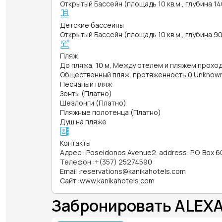
Открытый Бассейн (площадь 10 кв.м., глубина 14
Детские бассейны
Открытый Бассейн (площадь 10 кв.м., глубина 90
Пляж
До пляжа, 10 м, Между отелем и пляжем прох
Общественный пляж, протяженность 0 Unknow
Песчаный пляж
Зонты (Платно)
Шезлонги (Платно)
Пляжные полотенца (Платно)
Душ на пляже
Контакты
Адрес
:
Poseidonos Avenue2. address: P.O. Box 
Телефон
:
+(357) 25274590
Email
:
reservations@kanikahotels.com
Сайт
:
www.kanikahotels.com
Забронировать ALEX