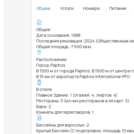
Общее
Услуги
Номера
Питание
Общее
Дата основания
:
1988
Последняя реновация
:
2024 (Общественные м
Общая площадь
:
7 500 кв.м.
Расположение
Город
:
Paphos
В 1500 м от города Paphos. В 1500 м от центра 
В 15 км от аэропорта Paphos International-PFO
В отеле
Главное Здание: 1 (этажей: 4, лифтов: 4)
Рестораны: 5 (из них ресторанов а’ля карт: 5)
Бары: 2
Комнаты для переговоров: 1
Бассейны для взрослых: 2
Крытый Бассейн (С подогревом, площадь 10 кв.м