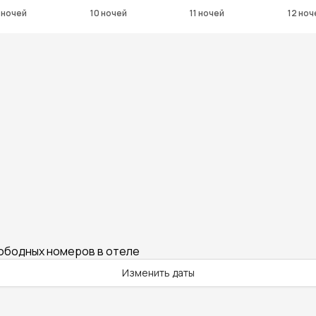
 ночей
10 ночей
11 ночей
12 ноч
вободных номеров в отеле
Изменить даты