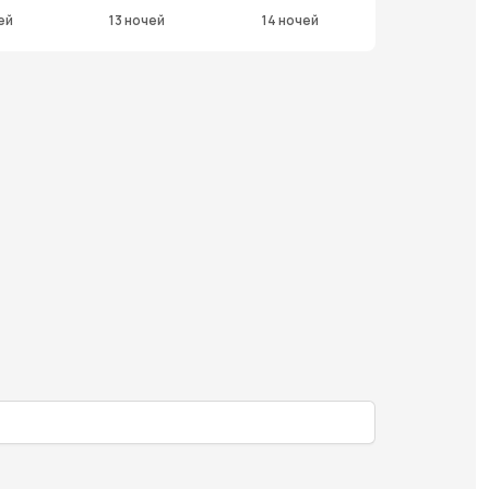
ей
13 ночей
14 ночей