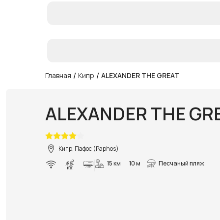
/
/
Главная
Кипр
ALEXANDER THE GREAT
ALEXANDER THE GR
Кипр, Пафос (Paphos)
15 км
10 м
Песчаный пляж