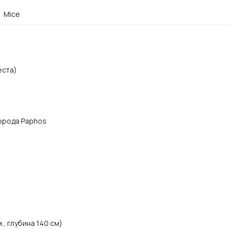
Mice
еста)
города Paphos
., глубина 140 см)