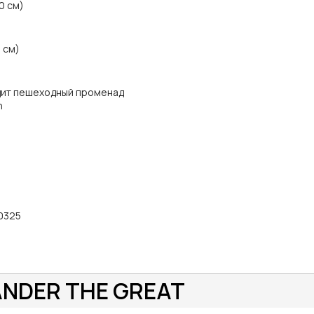
0 см)
 см)
одит пешеходный променад
n
60325
ANDER THE GREAT