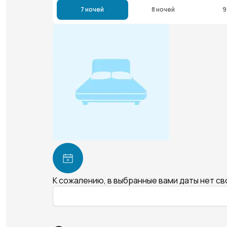
7 ночей
8 ночей
9
К сожалению, в выбранные вами даты нет с