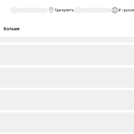
Где купить
₽
-
русс
Больше