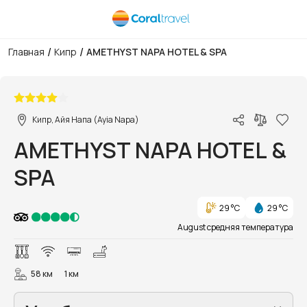
/
/
Главная
Кипр
AMETHYST NAPA HOTEL & SPA
1/39
Кипр, Айя Напа (Ayia Napa)
AMETHYST NAPA HOTEL &
SPA
29 °C
29 °C
August средняя температура
58 км
1 км