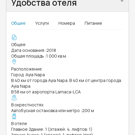
Удобства отеля
Общее
Услуги
Номера
Питание
Общее
Дата основания
:
2018
Общая площадь
:
1 000 кв.м.
Расположение
Город
:
Ayia Napa
В 40 км от города Ayia Napa. В 40 км от центра города
Ayia Napa
В 58 км от аэропорта Larnaca-LCA
В окрестностях
Автобусная остановка или метро
:
200 м
В отеле
Главное Здание: 1 (этажей: 4, лифтов: 1)
Здание Анекс: 1 (этажей: 1, лифтов: Нет)