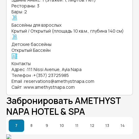
Рестораны: 3
Бары: 2
Бассейны для взрослых
Крытый / Открытый (площадь 10 кв.м., глубина 140 см)
Детские бассейны
Открытый Бассейн
Контакты
Адрес
:
111 Nissi Avenue, Ayia Napa
Телефон
:
+(357) 23725985
Email
:
reservations@amethystnapa.com
Сайт
:
www.amethystnapa.com
Забронировать AMETHYST
NAPA HOTEL & SPA
7
8
9
10
11
12
13
14