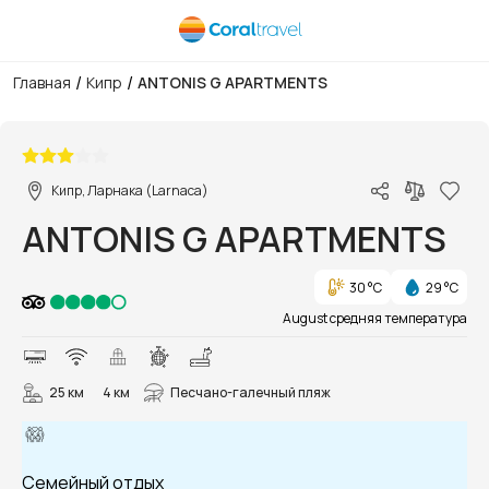
/
/
Главная
Кипр
ANTONIS G APARTMENTS
1/17
Кипр, Ларнака (Larnaca)
ANTONIS G APARTMENTS
30 °C
29 °C
August средняя температура
25 км
4 км
Песчано-галечный пляж
Семейный отдых