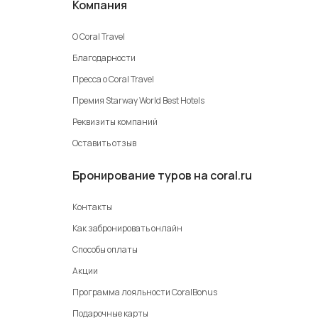
Компания
О Coral Travel
Благодарности
Пресса о Coral Travel
Премия Starway World Best Hotels
Реквизиты компаний
Оставить отзыв
Бронирование туров на coral.ru
Контакты
Как забронировать онлайн
Способы оплаты
Акции
Программа лояльности CoralBonus
Подарочные карты