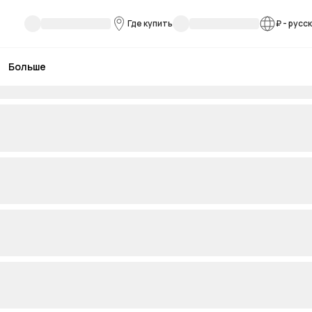
Где купить
₽
-
русс
Больше