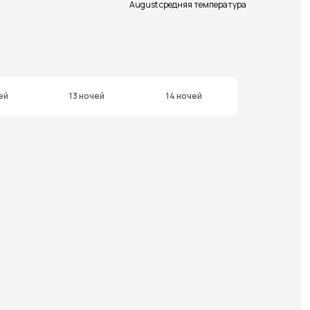
August средняя температура
ей
13 ночей
14 ночей