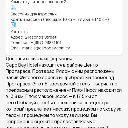
Комнаты для переговоров: 2
Бассейны для взрослых
Крытый Бассейн (площадь 10 кв.м., глубина 140 см)
Контакты
Адрес
:
2 Iasonos Street
Телефон
:
+(357) 23831101
Email
:
maria.a@capobay.com.cy
Дополнительная информация
Capo Bay Hotel находится в районе Центр
Протараса, Протарас. Рядом с ним расположены
Залив Фигового дерева и Прибрежный променад
Протараса. Этот 5-звездочный отель — вариант с
прекрасным расположением: Пляж Нисси находится
в 13,8 км, Пляж Макрониссос — в 17,5 км от
него.Побалуйте себя посещением спа-центра,
который предлагает массаж, процедуры по уходу за
телом и процедуры по уходу за лицом. Вы
непременно оцените предоставляемые
возможности для спорта и отдыха, такие как 2