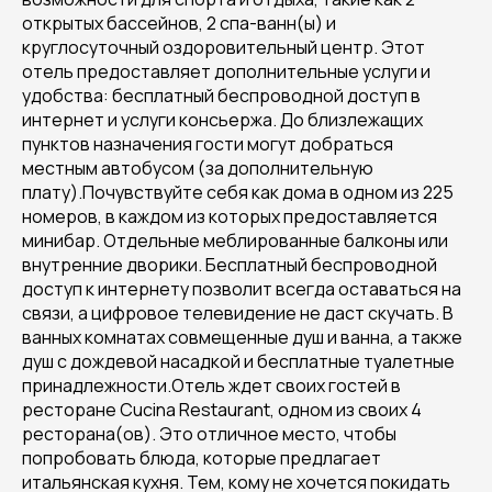
открытых бассейнов, 2 спа-ванн(ы) и
круглосуточный оздоровительный центр. Этот
отель предоставляет дополнительные услуги и
удобства: бесплатный беспроводной доступ в
интернет и услуги консьержа. До близлежащих
пунктов назначения гости могут добраться
местным автобусом (за дополнительную
плату).Почувствуйте себя как дома в одном из 225
номеров, в каждом из которых предоставляется
минибар. Отдельные меблированные балконы или
внутренние дворики. Бесплатный беспроводной
доступ к интернету позволит всегда оставаться на
связи, а цифровое телевидение не даст скучать. В
ванных комнатах совмещенные душ и ванна, а также
душ с дождевой насадкой и бесплатные туалетные
принадлежности.Отель ждет своих гостей в
ресторане Cucina Restaurant, одном из своих 4
ресторана(ов). Это отличное место, чтобы
попробовать блюда, которые предлагает
итальянская кухня. Тем, кому не хочется покидать