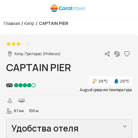
/
/
Главная
Кипр
CAPTAIN PIER
1/23
Кипр, Протарас (Protaras)
CAPTAIN PIER
29 °C
29 °C
August средняя температура
67 км
100 м
Удобства отеля