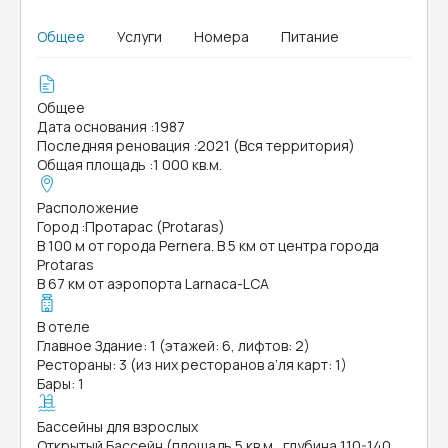
Общее
Услуги
Номера
Питание
Общее
Дата основания
:
1987
Последняя реновация
:
2021 (Вся территория)
Общая площадь
:
1 000 кв.м.
Расположение
Город
:
Протарас (Protaras)
В 100 м от города Pernera. В 5 км от центра города
Protaras
В 67 км от аэропорта Larnaca-LCA
В отеле
Главное Здание: 1 (этажей: 6, лифтов: 2)
Рестораны: 3 (из них ресторанов а’ля карт: 1)
Бары: 1
Бассейны для взрослых
Открытый Бассейн (площадь 5 кв.м., глубина 110-140