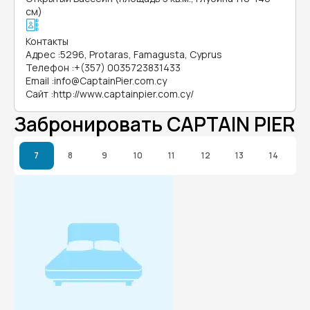
см)
Контакты
Адрес
:
5296, Protaras, Famagusta, Cyprus
Телефон
:
+(357) 0035723831433
Email
:
info@CaptainPier.com.cy
Сайт
:
http://www.captainpier.com.cy/
Забронировать CAPTAIN PIER
7
8
9
10
11
12
13
14