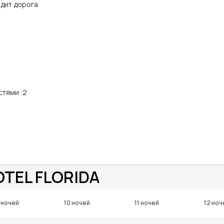
одит дорога
стями
:
2
OTEL FLORIDA
 ночей
10 ночей
11 ночей
12 ноч