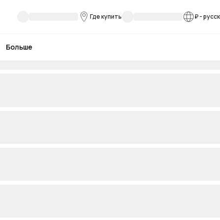
Где купить
₽
-
русс
Больше