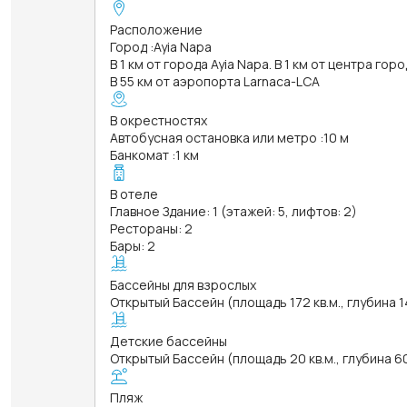
Расположение
Город
:
Ayia Napa
В 1 км от города Ayia Napa. В 1 км от центра гор
В 55 км от аэропорта Larnaca-LCA
В окрестностях
Автобусная остановка или метро
:
10 м
Банкомат
:
1 км
В отеле
Главное Здание: 1 (этажей: 5, лифтов: 2)
Рестораны: 2
Бары: 2
Бассейны для взрослых
Открытый Бассейн (площадь 172 кв.м., глубина 1
Детские бассейны
Открытый Бассейн (площадь 20 кв.м., глубина 6
Пляж