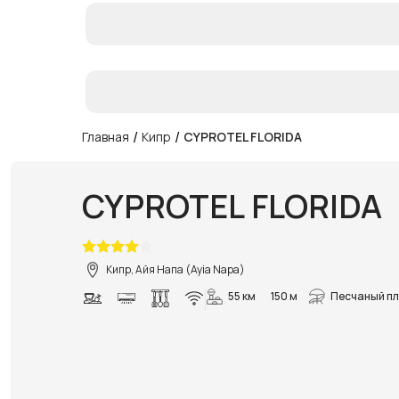
/
/
Главная
Кипр
CYPROTEL FLORIDA
CYPROTEL FLORIDA
Кипр, Айя Напа (Ayia Napa)
55 км
150 м
Песчаный п