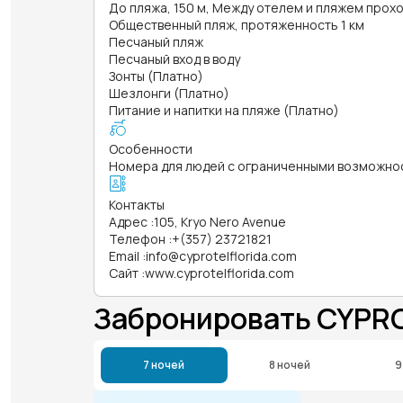
До пляжа, 150 м, Между отелем и пляжем прох
Общественный пляж, протяженность 1 км
Песчаный пляж
Песчаный вход в воду
Зонты (Платно)
Шезлонги (Платно)
Питание и напитки на пляже (Платно)
Особенности
Номера для людей с ограниченными возможно
Контакты
Адрес
:
105, Kryo Nero Avenue
Телефон
:
+(357) 23721821
Email
:
info@cyprotelflorida.com
Сайт
:
www.cyprotelflorida.com
Забронировать CYPR
7 ночей
8 ночей
9