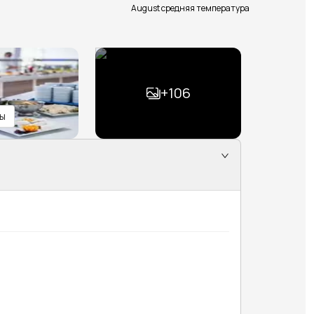
August средняя температура
+
106
ы