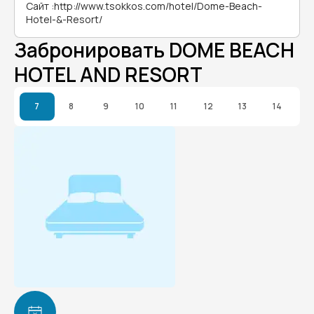
Сайт
:
http://www.tsokkos.com/hotel/Dome-Beach-
Hotel-&-Resort/
Забронировать DOME BEACH
HOTEL AND RESORT
7
8
9
10
11
12
13
14