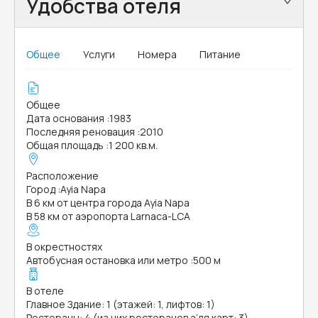
Удобства отеля
Общее
Услуги
Номера
Питание
Общее
Дата основания
:
1983
Последняя реновация
:
2010
Общая площадь
:
1 200 кв.м.
Расположение
Город
:
Ayia Napa
В 6 км от центра города Ayia Napa
В 58 км от аэропорта Larnaca-LCA
В окрестностях
Автобусная остановка или метро
:
500 м
В отеле
Главное Здание: 1 (этажей: 1, лифтов: 1)
Рестораны: 4 (из них ресторанов а’ля карт: 3)