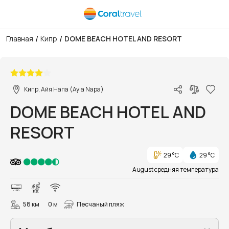
/
/
Главная
Кипр
DOME BEACH HOTEL AND RESORT
1/58
Кипр, Айя Напа (Ayia Napa)
DOME BEACH HOTEL AND
RESORT
29 °C
29 °C
August средняя температура
58 км
0 м
Песчаный пляж