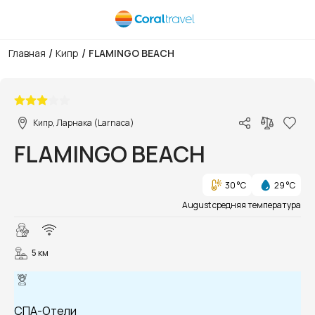
/
/
Главная
Кипр
FLAMINGO BEACH
1/15
Кипр, Ларнака (Larnaca)
FLAMINGO BEACH
30 °C
29 °C
August средняя температура
5 км
СПА-Отели