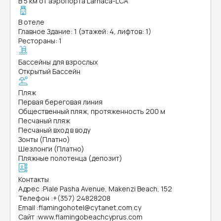
В 5 км от аэропорта Larnaca-LCA
В отеле
Главное Здание: 1 (этажей: 4, лифтов: 1)
Рестораны: 1
Бассейны для взрослых
Открытый Бассейн
Пляж
Первая береговая линия
Общественный пляж, протяженность 200 м
Песчаный пляж
Песчаный вход в воду
Зонты (Платно)
Шезлонги (Платно)
Пляжные полотенца (депозит)
Контакты
Адрес
:
Piale Pasha Avenue, Makenzi Beach, 152
Телефон
:
+(357) 24828208
Email
:
flamingohotel@cytanet.com.cy
Сайт
:
www.flamingobeachcyprus.com