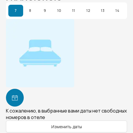
7
8
9
10
11
12
13
14
К сожалению, в выбранные вами даты нет свободных
номеров в отеле
Изменить даты