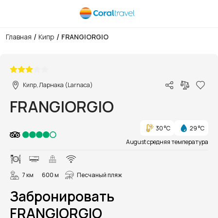
/
/
Главная
Кипр
FRANGIORGIO
1/22
Кипр, Ларнака (Larnaca)
FRANGIORGIO
30 °C
29 °C
August средняя температура
7 км
600 м
Песчаный пляж
Забронировать
FRANGIORGIO