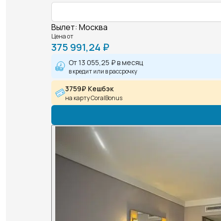
Вылет
:
Москва
Цена от
375 991,24 ₽
От
13 055,25 ₽
в месяц
в кредит или в рассрочку
3759₽ Кешбэк
на карту CoralBonus