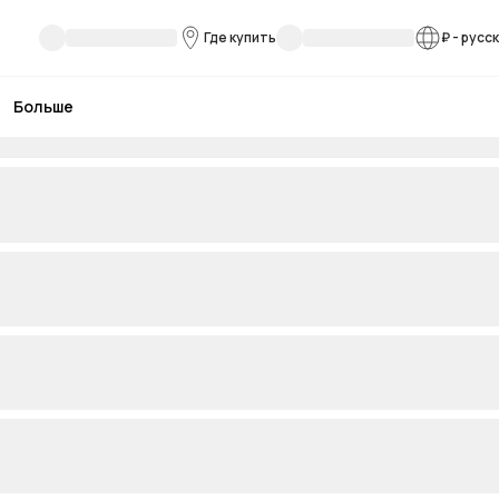
Где купить
₽
-
русс
Больше