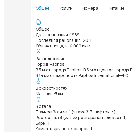
Общее
Услуги
Номера
Питание
Общее
Дата основания
:
1989
Последняя реновация
:
2011
Общая площадь
:
4 000 кв.м.
Расположение
Город
:
Paphos
В 5 м от города Paphos. В 5 м от центра города
В 14 км от аэропорта Paphos International-PFO
В окрестностях
Магазин
:
5 км
В отеле
Главное Здание: 1 (этажей: 3, лифтов: 4)
Рестораны: 3 (из них ресторанов а’ля карт: 1)
Бары: 1
Комнаты для переговоров: 1