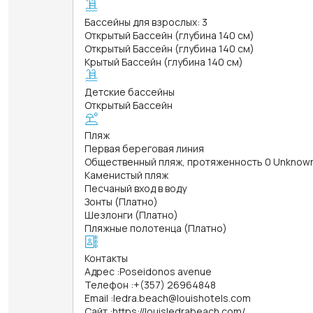
Бассейны для взрослых: 3
Открытый Бассейн (глубина 140 см)
Открытый Бассейн (глубина 140 см)
Крытый Бассейн (глубина 140 см)
Детские бассейны
Открытый Бассейн
Пляж
Первая береговая линия
Общественный пляж, протяженность 0 Unknow
Каменистый пляж
Песчаный вход в воду
Зонты (Платно)
Шезлонги (Платно)
Пляжные полотенца (Платно)
Контакты
Адрес
:
Poseidonos avenue
Телефон
:
+(357) 26964848
Email
:
ledra.beach@louishotels.com
Сайт
:
https://louisledrabeach.com/