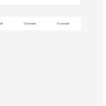
ей
13 ночей
14 ночей