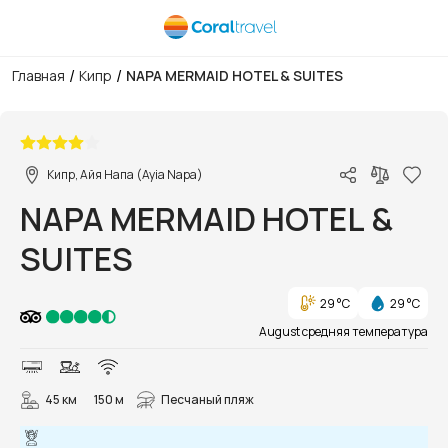
/
/
Главная
Кипр
NAPA MERMAID HOTEL & SUITES
1/72
Кипр, Айя Напа (Ayia Napa)
NAPA MERMAID HOTEL &
SUITES
29 °C
29 °C
August средняя температура
45 км
150 м
Песчаный пляж