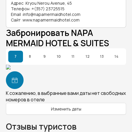
Адрес
:
Kryou Nerou Avenue, 45
Телефон
:
+(357) 23725515
Email
:
info@napamermaidhotel.com
Сайт
:
www.napamermaidhotel.com
Забронировать NAPA
MERMAID HOTEL & SUITES
7
8
9
10
11
12
13
14
К сожалению, в выбранные вами даты нет свободных
номеров в отеле
Изменить даты
Отзывы туристов