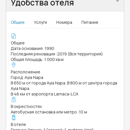
Удобства отеля
Общее
Услуги
Номера
Питание
Общее
Дата основания
:
1990
Последняя реновация
:
2019 (Вся территория)
Общая площадь
:
1 000 кв.м.
Расположение
Город
:
Ayia Napa
В 650 м от города Ayia Napa. В 800 м от центра города
Ayia Napa
В 46 км от аэропорта Larnaca-LCA
В окрестностях
Автобусная остановка или метро
:
10 м
В отеле
Главное Здание: 1 (этажей: 1, лифтов: Нет)