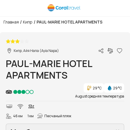
/
/
Главная
Кипр
PAUL-MARIE HOTEL APARTMENTS
1/8
Кипр, Айя Напа (Ayia Napa)
PAUL-MARIE HOTEL
APARTMENTS
29 °C
29 °C
August средняя температура
46 км
1 км
Песчаный пляж