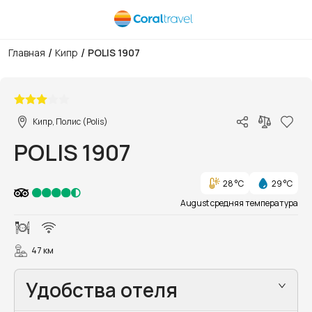
/
/
Главная
Кипр
POLIS 1907
1/33
Кипр, Полис (Polis)
POLIS 1907
28 °C
29 °C
August средняя температура
47 км
Удобства отеля