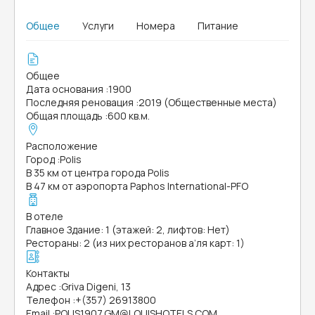
Общее
Услуги
Номера
Питание
Общее
Дата основания
:
1900
Последняя реновация
:
2019 (Общественные места)
Общая площадь
:
600 кв.м.
Расположение
Город
:
Polis
В 35 км от центра города Polis
В 47 км от аэропорта Paphos International-PFO
В отеле
Главное Здание: 1 (этажей: 2, лифтов: Нет)
Рестораны: 2 (из них ресторанов а’ля карт: 1)
Контакты
Адрес
:
Griva Digeni, 13
Телефон
:
+(357) 26913800
Email
:
POLIS1907.GM@LOUISHOTELS.COM