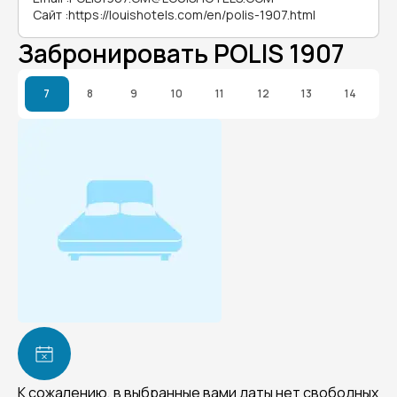
Сайт
:
https://louishotels.com/en/polis-1907.html
Забронировать POLIS 1907
7
8
9
10
11
12
13
14
К сожалению, в выбранные вами даты нет свободных