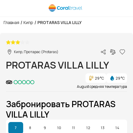
/
/
Главная
Кипр
PROTARAS VILLA LILLY
1/1
Кипр, Протарас (Protaras)
PROTARAS VILLA LILLY
29 °C
29 °C
August средняя температура
Забронировать PROTARAS
VILLA LILLY
7
8
9
10
11
12
13
14