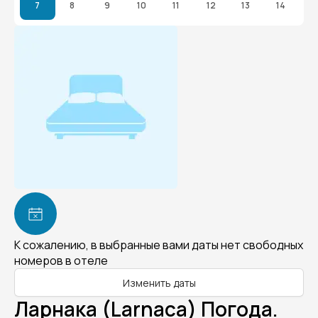
7
8
9
10
11
12
13
14
К сожалению, в выбранные вами даты нет свободных
номеров в отеле
Изменить даты
Ларнака (Larnaca) Погода.