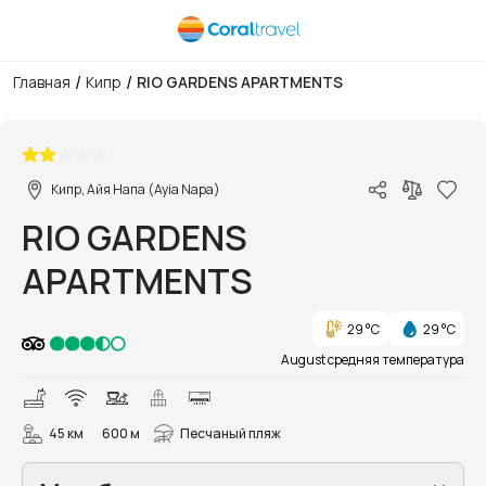
/
/
Главная
Кипр
RIO GARDENS APARTMENTS
1/1
Кипр, Айя Напа (Ayia Napa)
RIO GARDENS
APARTMENTS
29 °C
29 °C
August средняя температура
45 км
600 м
Песчаный пляж