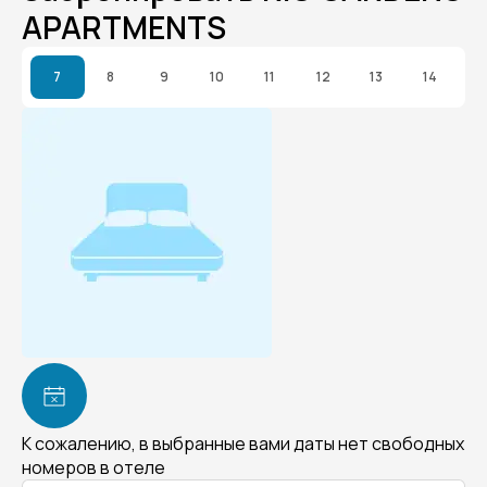
APARTMENTS
7
8
9
10
11
12
13
14
К сожалению, в выбранные вами даты нет свободных
номеров в отеле