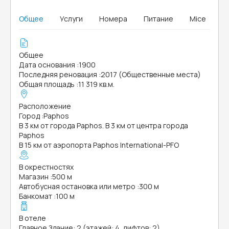
Общее
Услуги
Номера
Питание
Mice
Общее
Дата основания
:
1900
Последняя реновация
:
2017 (Общественные места)
Общая площадь
:
11 319 кв.м.
Расположение
Город
:
Paphos
В 3 км от города Paphos. В 3 км от центра города
Paphos
В 15 км от аэропорта Paphos International-PFO
В окрестностях
Магазин
:
500 м
Автобусная остановка или метро
:
300 м
Банкомат
:
100 м
В отеле
Главное Здание: 2 (этажей: 4, лифтов: 2)