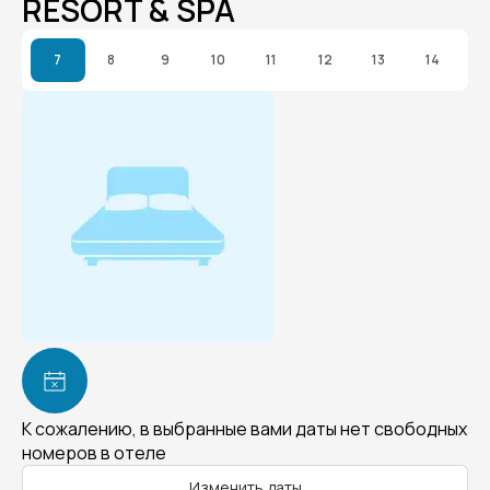
RESORT & SPA
7
8
9
10
11
12
13
14
К сожалению, в выбранные вами даты нет свободных
номеров в отеле
Изменить даты