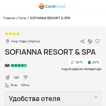
/
/
Главная
Кипр
SOFIANNA RESORT & SPA
1/108
Кипр, Пафос (Paphos)
SOFIANNA RESORT & SPA
28 °C
29 °C
August средняя температура
15 км
500 м
Удобства отеля