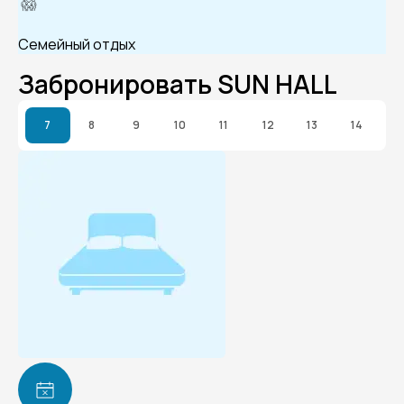
Семейный отдых
Забронировать SUN HALL
7
8
9
10
11
12
13
14