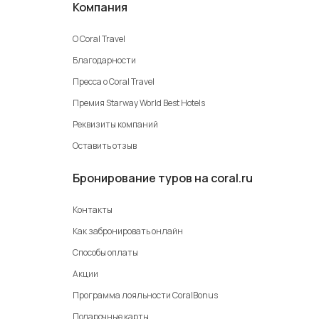
Компания
О Coral Travel
Благодарности
Пресса о Coral Travel
Премия Starway World Best Hotels
Реквизиты компаний
Оставить отзыв
Бронирование туров на coral.ru
Контакты
Как забронировать онлайн
Способы оплаты
Акции
Программа лояльности CoralBonus
Подарочные карты