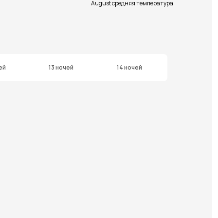
August средняя температура
ей
13 ночей
14 ночей