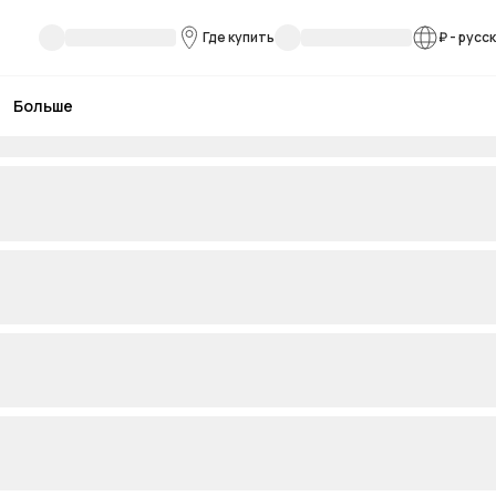
Где купить
₽
-
русс
Больше