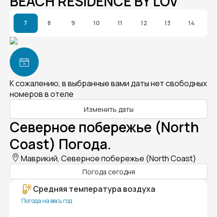
BEACH RESIDENCE BY LOV
7
8
9
10
11
12
13
14
К сожалению, в выбранные вами даты нет свободных
номеров в отеле
Изменить даты
Северное побережье (North
Coast) Погода.
Маврикий, Северное побережье (North Coast)
Погода сегодня
Средняя температура воздуха
Погода на весь год