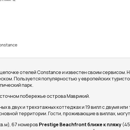
constance
 цепочке отелей Constance и известен своим сервисом. 
ком. Пользуется популярностью у европейских туристов,
пический парк.
восточном побережье острова Маврикий.
ых в двух и трехэтажных коттеджах и 19 вилл с двумя или
сновной территории. Гости, проживающие в виллах, могут
кв.м), 67 номеров
Prestige
Beachfront
ближе к пляжу
(45