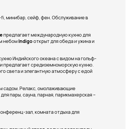
fi, минибар, сейф, фен. Обслуживание в
le
предлагает международную кухню для
ым небом
Indigo
открыт для обеда и ужина и
ухню Индийского океана с видом на гольф-
 и предлагает средиземноморскую кухню.
его света и элегантную атмосферу с едой
ым садом. Релакс, омолаживающие
для пары, сауна, парная, парикмахерская –
, конференц-зал, комната отдыха для