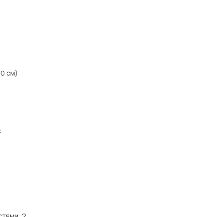
0 см)
с
стями
:
2