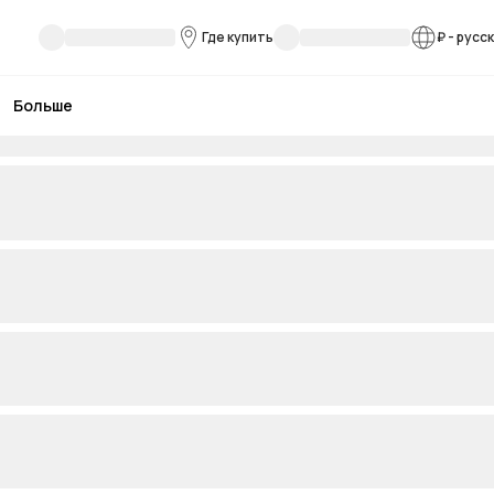
Где купить
₽
-
русс
Больше