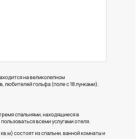
Находится на великолепном
 любителей гольфа (поле с 18 лунками).
 тремя спальнями, находящиеся в
 пользоваться всеми услугами отеля.
 кв.м) состоят из спальни, ванной комнаты и