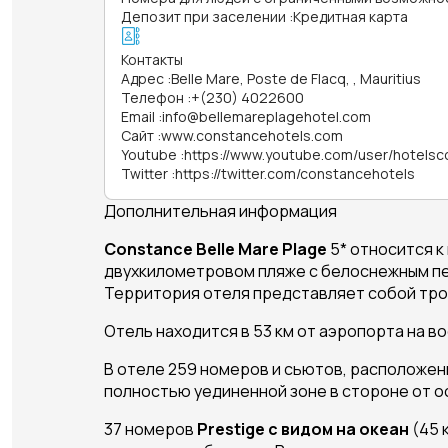
Депозит при заселении
:
Кредитная карта
Контакты
Адрес
:
Belle Mare, Poste de Flacq, , Mauritius
Телефон
:
+(230) 4022600
Email
:
info@bellemareplagehotel.com
Сайт
:
www.constancehotels.com
Youtube
:
https://www.youtube.com/user/hotels
Twitter
:
https://twitter.com/constancehotels
Дополнительная информация
Constance Belle Mare Plage
5* относится к
двухкилометровом пляже с белоснежным пес
Территория отеля представляет собой тро
Отель находится в 53 км от аэропорта на 
В отеле 259 номеров и сьютов, расположенн
полностью уединенной зоне в стороне от о
37 номеров
Prestige с видом на океан
(45 