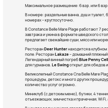
Максимальное размещение: 6 взр. или 6 взр. 
В номере: раздельные ванна, душ и туалет, 
номерах – круглосуточно.
В Constance Belle Mare Plage работают 7 ре
завтрака и ужина в формате шведского сто
предлагает свежайшие суши, мясо или море
Ресторан
Deer
Hunter
находится в клубном 
поле. Ресторан
Lakaze
– домашний пляжный
Легендарный винный погреб
Blue
Penny
Cel
для гурманов.
Le
Swing
открыт для обедов и
Великолепный Constance Спа Belle Mare Pl
процедуры, детокс и много других процедур 
количество услуг огромно.
Миниклуб (с детским меню), бутики, 4 теннис
отъезжающих, химчистка и прачечная, Wi Fi