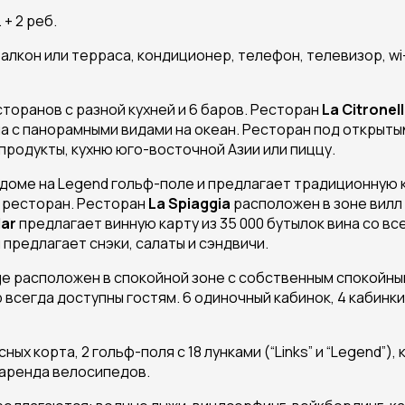
+ 2 реб.
балкон или терраса, кондиционер, телефон, телевизор, wi-
сторанов с разной кухней и 6 баров. Ресторан
La
Citronel
ла с панорамными видами на океан. Ресторан под открыт
продукты, кухню юго-восточной Азии или пиццу.
доме на Legend гольф-поле и предлагает традиционную к
 ресторан. Ресторан
La
Spiaggia
расположен в зоне вилл
lar
предлагает винную карту из 35 000 бутылок вина со вс
 предлагает снэки, салаты и сэндвичи.
age расположен в спокойной зоне с собственным спокойн
всегда доступны гостям. 6 одиночный кабинок, 4 кабинки 
ных корта, 2 гольф-поля с 18 лунками (“Links” и “Legend”)
, аренда велосипедов.