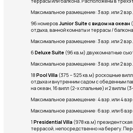
террасы или балкона. Расположены в трехэ
Максимальное размещение: 3 взр. или 2 взр. 
96 номеров
Junior Suite с видом на океан
(
отдыха, ванной комнаты и террасы / балкон
Максимальное размещение: 3 взр. или 2 взр. 
6
Deluxe Suite
(96 кв.м) двухкомнатные сьют
Максимальное размещение: 3 взр. или 2 взр. 
18
Pool Villa
(375 – 525 кв.м) роскошные вил
отдыха и внутренним садом с обеденным па
на океан, 16 вилл (2-х спальные) и 2 виллы 
Максимальное размещение: 4 взр. или 4 взр. 
Максимальное размещение: 6 взр. или 6 взр. 
1
Presidential Villa
(978 кв.м) президентская
террасой, непосредственно на берегу. Пе