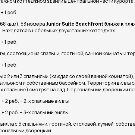
тажном коттеджном здании в центральной части курорта.
+ 1 реб.
68 кв.м), 53 номера
Junior Suite Beachfron
t
ближе к пля
а. Находятся в небольших двухэтажных коттеджах.
+ 1 реб.
ы, состоящие из спальни, гостиной, ванной комнаты и те
+ 1 реб.
лы с 2 или 3 спальнями (каждая со своей ванной комнатой)
вильоном и собственным бассейном. Территория виллы ог
(3-х спальные) смотрят на сад. Персональный дворецкий по
+ 2 реб. – 2-х спальные виллы
+ 2 реб. – 3-х спальный виллы
 вилла с 5 спальнями, гостиной, столовой, кухней, собст
рсональный дворецкий.