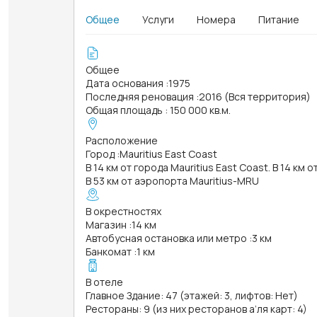
Общее
Услуги
Номера
Питание
Общее
Дата основания
:
1975
Последняя реновация
:
2016 (Вся территория)
Общая площадь
:
150 000 кв.м.
Расположение
Город
:
Mauritius East Coast
В 14 км от города Mauritius East Coast. В 14 км 
В 53 км от аэропорта Mauritius-MRU
В окрестностях
Магазин
:
14 км
Автобусная остановка или метро
:
3 км
Банкомат
:
1 км
В отеле
Главное Здание: 47 (этажей: 3, лифтов: Нет)
Рестораны: 9 (из них ресторанов а’ля карт: 4)